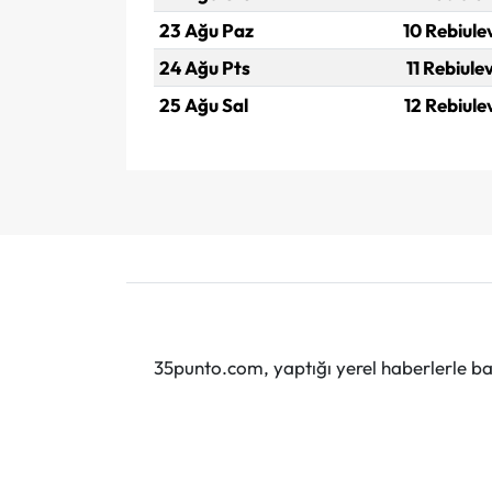
23 Ağu Paz
10 Rebiule
24 Ağu Pts
11 Rebiule
25 Ağu Sal
12 Rebiule
35punto.com, yaptığı yerel haberlerle baş