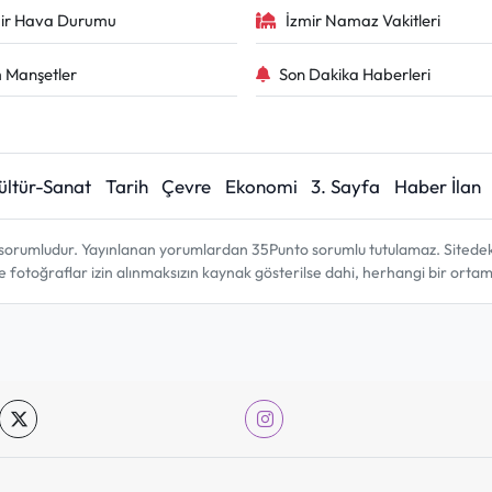
ir Hava Durumu
İzmir Namaz Vakitleri
 Manşetler
Son Dakika Haberleri
ültür-Sanat
Tarih
Çevre
Ekonomi
3. Sayfa
Haber İlan
sorumludur. Yayınlanan yorumlardan 35Punto sorumlu tutulamaz. Sitedeki tü
ve fotoğraflar izin alınmaksızın kaynak gösterilse dahi, herhangi bir ort