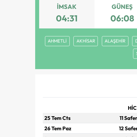
İMSAK
GÜNEŞ
04:31
06:08
AHMETLİ
AKHİSAR
ALAŞEHİR
HİC
25 Tem Cts
11 Safe
26 Tem Paz
12 Safe