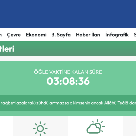
h
Çevre
Ekonomi
3. Sayfa
Haber İlan
İnfografik
leri
ÖĞLE VAKTINE KALAN SÜRE
03:08:36
(rağbeti azalarak) zühdü artmazsa o kimsenin ancak Allâhü Teâlâ'dan uz