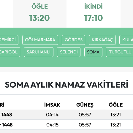
ÖĞLE
İKINDI
13:20
17:10
DEMİRCİ
GÖLMARMARA
GÖRDES
KIRKAĞAÇ
KUL
SARIGÖL
SARUHANLI
SELENDİ
SOMA
TURGUTLU
SOMA AYLIK NAMAZ VAKITLERI
Rİ
İMSAK
GÜNEŞ
ÖĞLE
r 1448
04:14
05:57
13:21
r 1448
04:15
05:57
13:21