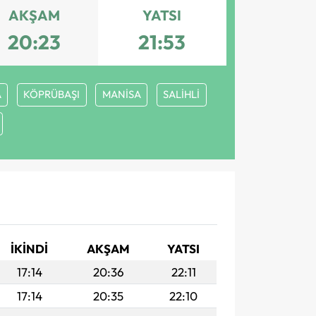
AKŞAM
YATSI
20:23
21:53
A
KÖPRÜBAŞI
MANİSA
SALİHLİ
İKINDI
AKŞAM
YATSI
17:14
20:36
22:11
17:14
20:35
22:10