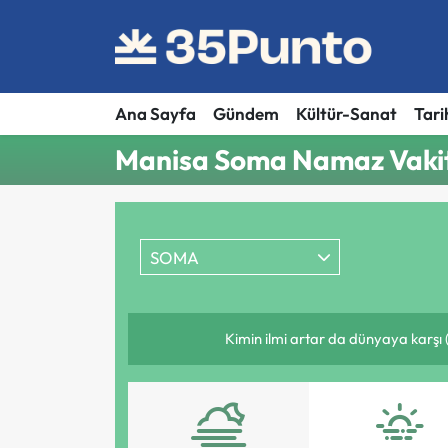
Ana Sayfa
Gündem
Kültür-Sanat
Tari
Manisa Soma Namaz Vakit
SOMA
Kimin ilmi artar da dünyaya karşı 