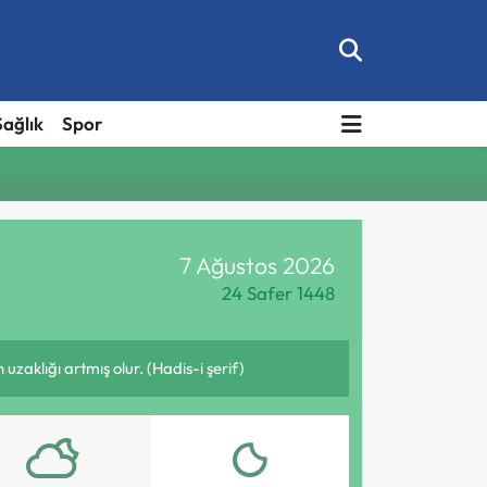
Sağlık
Spor
7 Ağustos 2026
24 Safer 1448
aklığı artmış olur. (Hadis-i şerif)