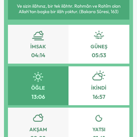
Ve sizin ilâhınız, bir tek ilâhtır. Rahmân ve Rahîm olan
Allah'tan başka bir ilâh yoktur. (Bakara Sûresi, 163)
İMSAK
GÜNEŞ
04:14
05:53
ÖĞLE
İKINDI
13:06
16:57
AKŞAM
YATSI