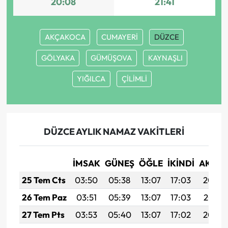
20:08
21:41
AKÇAKOCA
CUMAYERİ
DÜZCE
GÖLYAKA
GÜMÜŞOVA
KAYNAŞLI
YIĞILCA
ÇİLİMLİ
DÜZCE AYLIK NAMAZ VAKITLERI
İMSAK
GÜNEŞ
ÖĞLE
İKINDI
AKŞA
25 Tem Cts
03:50
05:38
13:07
17:03
20:26
26 Tem Paz
03:51
05:39
13:07
17:03
20:25
27 Tem Pts
03:53
05:40
13:07
17:02
20:24