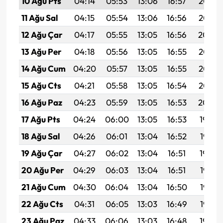
10 Ağu Pts
04:14
05:53
13:06
16:57
20:08
11 Ağu Sal
04:15
05:54
13:06
16:56
20:07
12 Ağu Çar
04:17
05:55
13:05
16:56
20:06
13 Ağu Per
04:18
05:56
13:05
16:55
20:05
14 Ağu Cum
04:20
05:57
13:05
16:55
20:03
15 Ağu Cts
04:21
05:58
13:05
16:54
20:02
16 Ağu Paz
04:23
05:59
13:05
16:53
20:00
17 Ağu Pts
04:24
06:00
13:05
16:53
19:59
18 Ağu Sal
04:26
06:01
13:04
16:52
19:58
19 Ağu Çar
04:27
06:02
13:04
16:51
19:56
20 Ağu Per
04:29
06:03
13:04
16:51
19:55
21 Ağu Cum
04:30
06:04
13:04
16:50
19:53
22 Ağu Cts
04:31
06:05
13:03
16:49
19:52
23 Ağu Paz
04:33
06:06
13:03
16:48
19:50