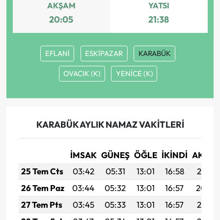
AKŞAM
YATSI
20:05
21:38
EFLANİ
ESKİPAZAR
KARABÜK
OVACIK (K)
YENİCE (K)
KARABÜK AYLIK NAMAZ VAKITLERI
İMSAK
GÜNEŞ
ÖĞLE
İKINDI
AKŞA
25 Tem Cts
03:42
05:31
13:01
16:58
20:21
26 Tem Paz
03:44
05:32
13:01
16:57
20:20
27 Tem Pts
03:45
05:33
13:01
16:57
20:19