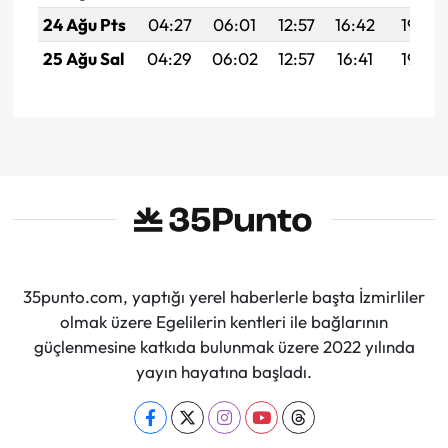
24 Ağu Pts
04:27
06:01
12:57
16:42
19:43
25 Ağu Sal
04:29
06:02
12:57
16:41
19:42
35punto.com, yaptığı yerel haberlerle başta İzmirliler
olmak üzere Egelilerin kentleri ile bağlarının
güçlenmesine katkıda bulunmak üzere 2022 yılında
yayın hayatına başladı.