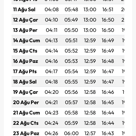
11 Ağu Sal
04:08
05:48
13:00
16:51
20:02
12 Ağu Çar
04:10
05:49
13:00
16:50
20:01
13 Ağu Per
04:11
05:50
13:00
16:50
19:59
14 Ağu Cum
04:13
05:51
12:59
16:49
19:58
15 Ağu Cts
04:14
05:52
12:59
16:49
19:57
16 Ağu Paz
04:16
05:53
12:59
16:48
19:55
17 Ağu Pts
04:17
05:54
12:59
16:47
19:54
18 Ağu Sal
04:18
05:55
12:59
16:47
19:52
19 Ağu Çar
04:20
05:56
12:58
16:46
19:51
20 Ağu Per
04:21
05:57
12:58
16:45
19:50
21 Ağu Cum
04:23
05:58
12:58
16:44
19:48
22 Ağu Cts
04:24
05:59
12:58
16:44
19:47
23 Ağu Paz
04:26
06:00
12:57
16:43
19:45