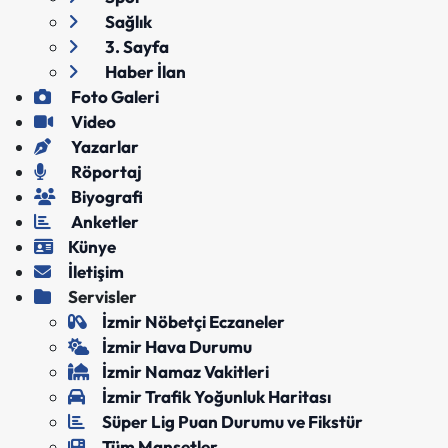
Sağlık
3. Sayfa
Haber İlan
Foto Galeri
Video
Yazarlar
Röportaj
Biyografi
Anketler
Künye
İletişim
Servisler
İzmir Nöbetçi Eczaneler
İzmir Hava Durumu
İzmir Namaz Vakitleri
İzmir Trafik Yoğunluk Haritası
Süper Lig Puan Durumu ve Fikstür
Tüm Manşetler