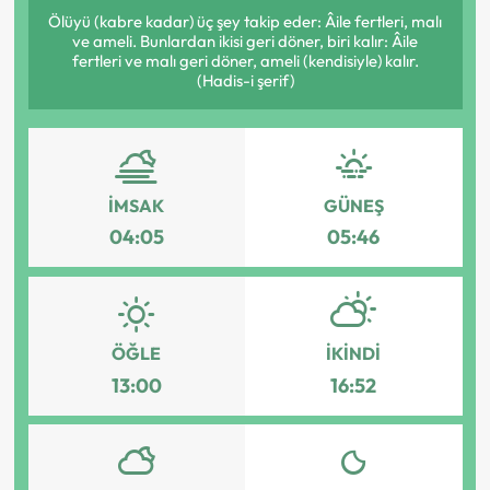
Ölüyü (kabre kadar) üç şey takip eder: Âile fertleri, malı
ve ameli. Bunlardan ikisi geri döner, biri kalır: Âile
fertleri ve malı geri döner, ameli (kendisiyle) kalır.
(Hadis-i şerif)
İMSAK
GÜNEŞ
04:05
05:46
ÖĞLE
İKINDI
13:00
16:52