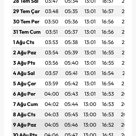
28 Tem Sal
03:47
05:34
13:01
16:57
20:18
29 Tem Çar
03:48
05:35
13:01
16:57
20:17
30 Tem Per
03:50
05:36
13:01
16:56
20:16
31 Tem Cum
03:51
05:37
13:01
16:56
20:15
1 Ağu Cts
03:53
05:38
13:01
16:56
20:14
2 Ağu Paz
03:54
05:39
13:01
16:55
20:13
3 Ağu Pts
03:56
05:40
13:01
16:55
20:12
4 Ağu Sal
03:57
05:41
13:01
16:54
20:11
5 Ağu Çar
03:59
05:42
13:01
16:54
20:10
6 Ağu Per
04:00
05:43
13:01
16:53
20:08
7 Ağu Cum
04:02
05:44
13:00
16:53
20:07
8 Ağu Cts
04:03
05:45
13:00
16:53
20:06
9 Ağu Paz
04:05
05:46
13:00
16:52
20:05
10 Ağu Pts
04:06
05:47
13:00
16:51
20:03