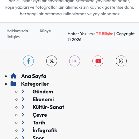
harici linkler ayrı bir sayfada açılır. Sitemizde yayınlanan haber,
köşe yazıları ve fotoğraflar izin alınmaksızın kaynak gösterilse dahi,
herhangi bir ortamda kullanılamaz ve yayınlanamaz
Hakkımızda
Künye
Haber Yazılımı:
TE Bilişim
| Copyright
İletişim
© 2026
Ana Sayfa
Kategoriler
Gündem
Ekonomi
Kültür-Sanat
Çevre
Tarih
İnfografik
Spor