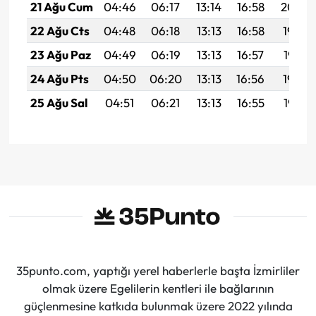
21 Ağu Cum
04:46
06:17
13:14
16:58
20:00
22 Ağu Cts
04:48
06:18
13:13
16:58
19:59
23 Ağu Paz
04:49
06:19
13:13
16:57
19:58
24 Ağu Pts
04:50
06:20
13:13
16:56
19:56
25 Ağu Sal
04:51
06:21
13:13
16:55
19:55
35punto.com, yaptığı yerel haberlerle başta İzmirliler
olmak üzere Egelilerin kentleri ile bağlarının
güçlenmesine katkıda bulunmak üzere 2022 yılında