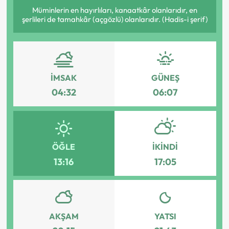
Müminlerin en hayırlıları, kanaatkâr olanlarıdır, en
şerlileri de tamahkâr (açgözlü) olanlarıdır. (Hadis-i şerif)
İMSAK
GÜNEŞ
04:32
06:07
ÖĞLE
İKINDI
13:16
17:05
AKŞAM
YATSI