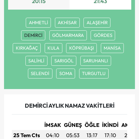
20:15
21:43
AHMETLİ
AKHİSAR
ALAŞEHİR
DEMİRCİ
GÖLMARMARA
GÖRDES
KIRKAĞAÇ
KULA
KÖPRÜBAŞI
MANİSA
SALİHLİ
SARIGÖL
SARUHANLI
SELENDİ
SOMA
TURGUTLU
DEMİRCİ AYLIK NAMAZ VAKITLERI
İMSAK
GÜNEŞ
ÖĞLE
İKINDI
AKŞA
25 Tem Cts
04:10
05:53
13:17
17:10
20:31