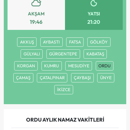
AKŞAM
YATSI
19:46
21:20
AKKUŞ
AYBASTI
FATSA
GÖLKÖY
GÜLYALI
GÜRGENTEPE
KABATAŞ
KORGAN
KUMRU
MESUDİYE
ORDU
ÇAMAŞ
ÇATALPINAR
ÇAYBAŞI
ÜNYE
İKİZCE
ORDU AYLIK NAMAZ VAKITLERI