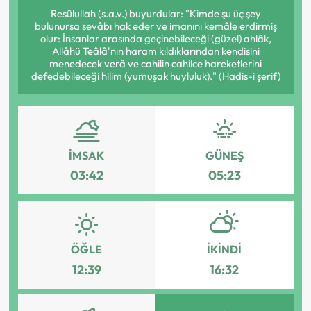
Resûlullah (s.a.v.) buyurdular: "Kimde şu üç şey
bulunursa sevâbı hak eder ve imanını kemâle erdirmiş
olur: İnsanlar arasında geçinebileceği (güzel) ahlâk,
Allâhü Teâlâ'nın haram kıldıklarından kendisini
menedecek verâ ve cahilin cahilce hareketlerini
defedebileceği hilim (yumuşak huyluluk)." (Hadis-i şerif)
İMSAK
GÜNEŞ
03:42
05:23
ÖĞLE
İKINDI
12:39
16:32