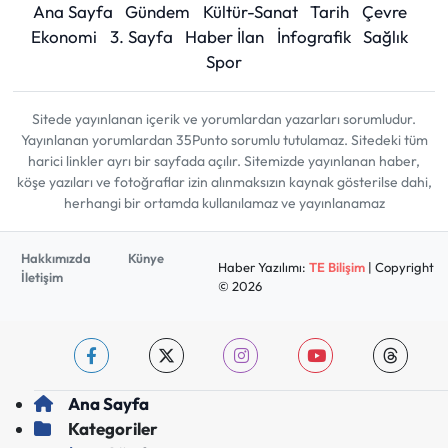
Ana Sayfa
Gündem
Kültür-Sanat
Tarih
Çevre
Ekonomi
3. Sayfa
Haber İlan
İnfografik
Sağlık
Spor
Sitede yayınlanan içerik ve yorumlardan yazarları sorumludur.
Yayınlanan yorumlardan 35Punto sorumlu tutulamaz. Sitedeki tüm
harici linkler ayrı bir sayfada açılır. Sitemizde yayınlanan haber,
köşe yazıları ve fotoğraflar izin alınmaksızın kaynak gösterilse dahi,
herhangi bir ortamda kullanılamaz ve yayınlanamaz
Hakkımızda
Künye
Haber Yazılımı:
TE Bilişim
| Copyright
İletişim
© 2026
Ana Sayfa
Kategoriler