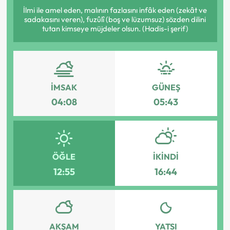
İlmi ile amel eden, malının fazlasını infâk eden (zekât ve
sadakasını veren), fuzûlî (boş ve lüzumsuz) sözden dilini
tutan kimseye müjdeler olsun. (Hadis-i şerif)
İMSAK
GÜNEŞ
04:08
05:43
ÖĞLE
İKINDI
12:55
16:44
AKŞAM
YATSI