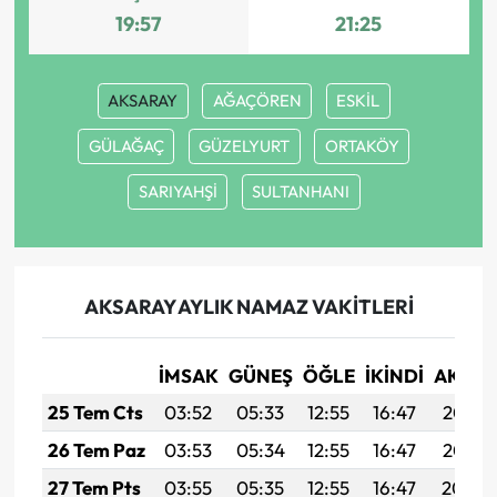
19:57
21:25
AKSARAY
AĞAÇÖREN
ESKİL
GÜLAĞAÇ
GÜZELYURT
ORTAKÖY
SARIYAHŞİ
SULTANHANI
AKSARAY AYLIK NAMAZ VAKITLERI
İMSAK
GÜNEŞ
ÖĞLE
İKINDI
AKŞA
25 Tem Cts
03:52
05:33
12:55
16:47
20:08
26 Tem Paz
03:53
05:34
12:55
16:47
20:07
27 Tem Pts
03:55
05:35
12:55
16:47
20:06