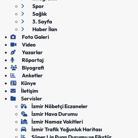
Spor
Sağlık
3. Sayfa
Haber İlan
Foto Galeri
Video
Yazarlar
Röportaj
Biyografi
Anketler
Künye
İletişim
Servisler
İzmir Nöbetçi Eczaneler
İzmir Hava Durumu
İzmir Namaz Vakitleri
İzmir Trafik Yoğunluk Haritası
Süper Lig Puan Durumu ve Fikstür