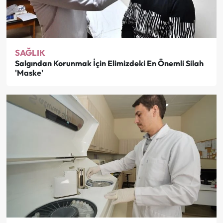
SAĞLIK
Salgından Korunmak İçin Elimizdeki En Önemli Silah
'Maske'