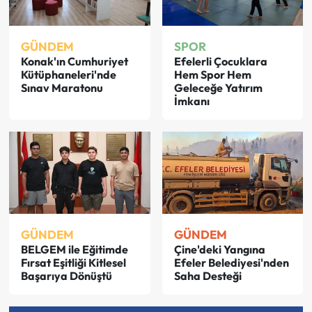
GÜNDEM
SPOR
Konak'ın Cumhuriyet
Efelerli Çocuklara
Kütüphaneleri'nde
Hem Spor Hem
Sınav Maratonu
Geleceğe Yatırım
İmkanı
GÜNDEM
GÜNDEM
BELGEM ile Eğitimde
Çine'deki Yangına
Fırsat Eşitliği Kitlesel
Efeler Belediyesi'nden
Başarıya Dönüştü
Saha Desteği