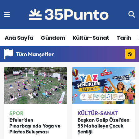
Ana Sayfa
Gündem
Kültür-Sanat
Tarih
Tüm Manşetler
SPOR
KÜLTÜR-SANAT
Efeler'den
Başkan Galip Özel'den
Pınarbaşı'nda Yoga ve
55 Mahalleye Çocuk
Pilates Buluşması
Şenliği