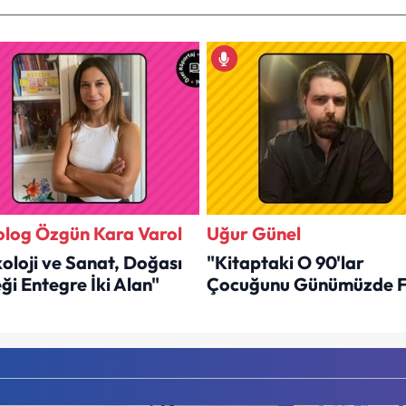
olog Özgün Kara Varol
Uğur Günel
koloji ve Sanat, Doğası
"Kitaptaki O 90'lar
ği Entegre İki Alan"
Çocuğunu Günümüzde 
Döverlerdi"