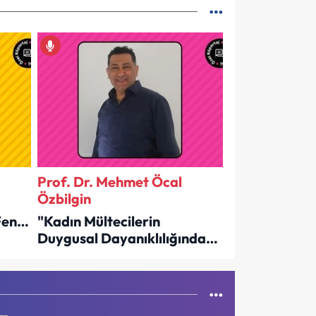
Prof. Dr. Mehmet Öcal
Özbilgin
Fena
"Kadın Mültecilerin
Duygusal Dayanıklılığından
İlham Aldık"