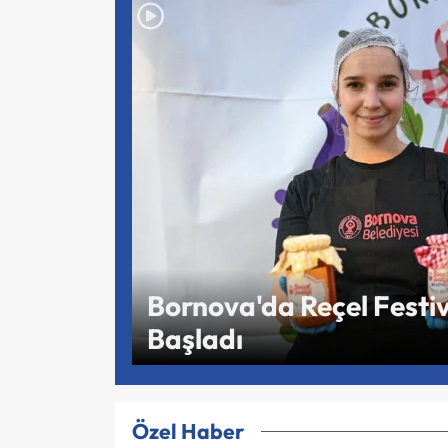
Bornova'da Reçel Festiv
Başladı
Özel Haber