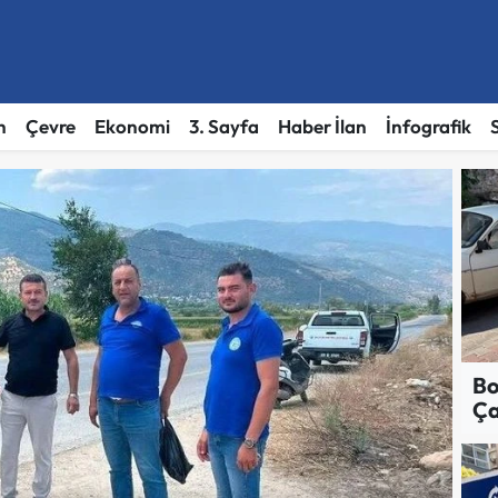
h
Çevre
Ekonomi
3. Sayfa
Haber İlan
İnfografik
Bo
Ça