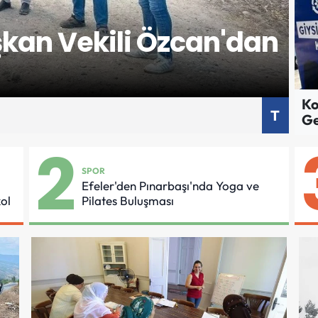
KÜ
kan Vekili Özcan'dan
E
G
Ko
T
Ge
2
SPOR
Efeler'den Pınarbaşı'nda Yoga ve
ol
Pilates Buluşması