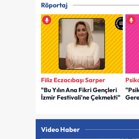
Röportaj
Filiz Eczacıbaşı Sarper
Psik
"Bu Yılın Ana Fikri Gençleri
"Psi
İzmir Festivali'ne Çekmekti"
Gere
Video Haber