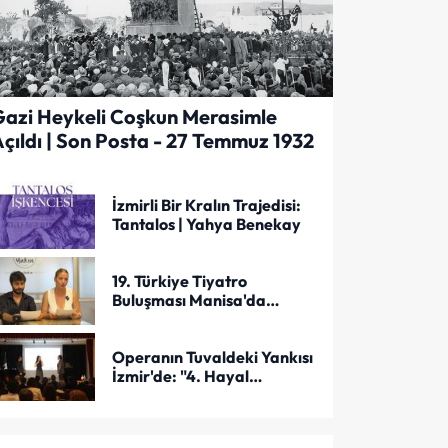
azi Heykeli Coşkun Merasimle
çıldı | Son Posta - 27 Temmuz 1932
İzmirli Bir Kralın Trajedisi:
Tantalos | Yahya Benekay
19. Türkiye Tiyatro
Buluşması Manisa'da
Başlıyor
Operanın Tuvaldeki Yankısı
İzmir'de: "4. Hayal
Melodileri" Sergisi Casa
Italia'da Açıldı