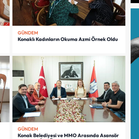
GÜNDEM
Konaklı Kadınların Okuma Azmi Örnek Oldu
GÜNDEM
Konak Belediyesi ve MMO Arasında Asansör