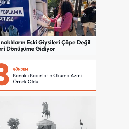
LTÜR-SANAT
ngelsiz Yaşam Merkezi'
üçleniyorlar
naklıların Eski Giysileri Çöpe Değil
ri Dönüşüme Gidiyor
3
GÜNDEM
Konaklı Kadınların Okuma Azmi
Örnek Oldu