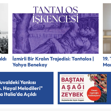
ldı
İzmirli Bir Kralın Trajedisi: Tantalos |
19.
Yahya Benekay
Man
uvaldeki Yankısı
4. Hayal Melodileri"
a Italia'da Açıldı