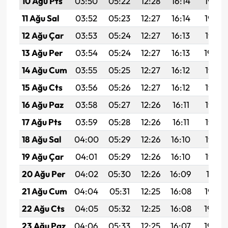
10 Ağu Pts
03:50
05:22
12:28
16:14
19:23
11 Ağu Sal
03:52
05:23
12:27
16:14
19:22
12 Ağu Çar
03:53
05:24
12:27
16:13
19:21
13 Ağu Per
03:54
05:24
12:27
16:13
19:20
14 Ağu Cum
03:55
05:25
12:27
16:12
19:18
15 Ağu Cts
03:56
05:26
12:27
16:12
19:17
16 Ağu Paz
03:58
05:27
12:26
16:11
19:16
17 Ağu Pts
03:59
05:28
12:26
16:11
19:15
18 Ağu Sal
04:00
05:29
12:26
16:10
19:13
19 Ağu Çar
04:01
05:29
12:26
16:10
19:12
20 Ağu Per
04:02
05:30
12:26
16:09
19:11
21 Ağu Cum
04:04
05:31
12:25
16:08
19:10
22 Ağu Cts
04:05
05:32
12:25
16:08
19:08
23 Ağu Paz
04:06
05:33
12:25
16:07
19:07