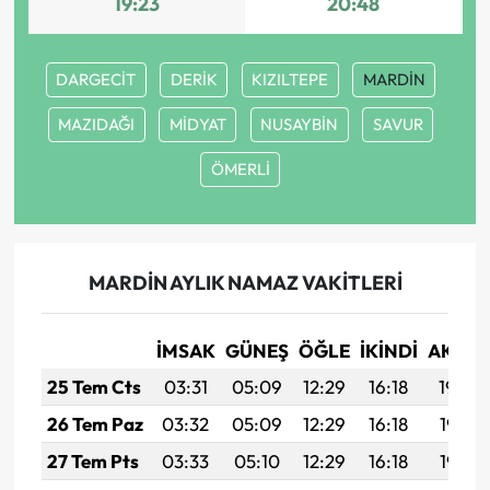
19:23
20:48
DARGECİT
DERİK
KIZILTEPE
MARDİN
MAZIDAĞI
MİDYAT
NUSAYBİN
SAVUR
ÖMERLİ
MARDİN AYLIK NAMAZ VAKITLERI
İMSAK
GÜNEŞ
ÖĞLE
İKINDI
AKŞA
25 Tem Cts
03:31
05:09
12:29
16:18
19:39
26 Tem Paz
03:32
05:09
12:29
16:18
19:38
27 Tem Pts
03:33
05:10
12:29
16:18
19:37