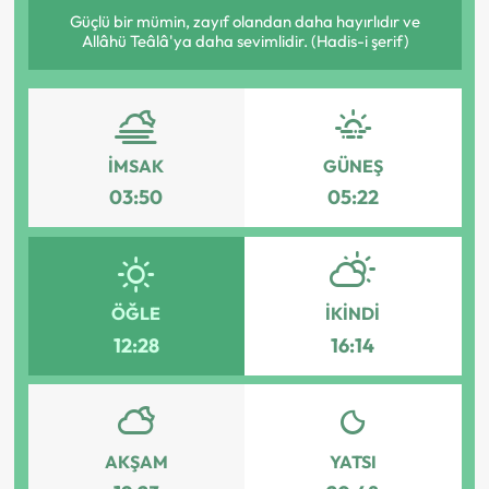
Güçlü bir mümin, zayıf olandan daha hayırlıdır ve
Allâhü Teâlâ'ya daha sevimlidir. (Hadis-i şerif)
İMSAK
GÜNEŞ
03:50
05:22
ÖĞLE
İKINDI
12:28
16:14
AKŞAM
YATSI