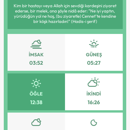
Kim bir hastayı veya Allah için sevdiği kardeşini ziyaret
ederse, bir melek, ona şöyle nidâ eder: "Ne iyi yaptın,
yürüdüğün yol ne hoş, (bu ziyaretle) Cennet'te kendine
bir köşk hazırladın!" (Hadis-i şerif)
İMSAK
GÜNEŞ
03:52
05:27
ÖĞLE
İKINDI
12:38
16:26