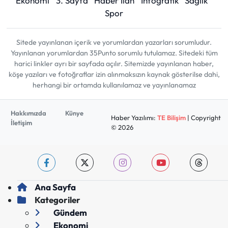
Ekonomi
3. Sayfa
Haber İlan
İnfografik
Sağlık
Spor
Sitede yayınlanan içerik ve yorumlardan yazarları sorumludur.
Yayınlanan yorumlardan 35Punto sorumlu tutulamaz. Sitedeki tüm
harici linkler ayrı bir sayfada açılır. Sitemizde yayınlanan haber,
köşe yazıları ve fotoğraflar izin alınmaksızın kaynak gösterilse dahi,
herhangi bir ortamda kullanılamaz ve yayınlanamaz
Hakkımızda
Künye
Haber Yazılımı:
TE Bilişim
| Copyright
İletişim
© 2026
Ana Sayfa
Kategoriler
Gündem
Ekonomi