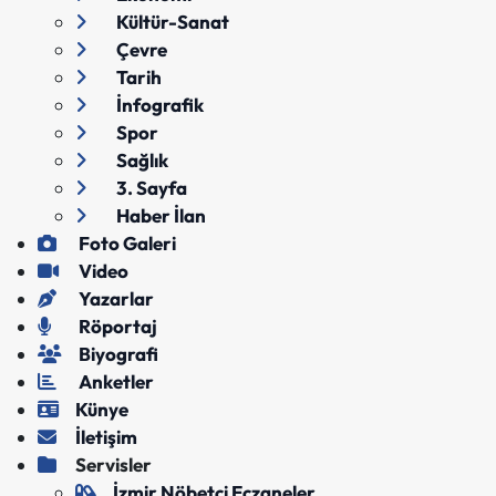
Kültür-Sanat
Çevre
Tarih
İnfografik
Spor
Sağlık
3. Sayfa
Haber İlan
Foto Galeri
Video
Yazarlar
Röportaj
Biyografi
Anketler
Künye
İletişim
Servisler
İzmir Nöbetçi Eczaneler