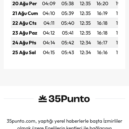
20 Ağu Per
04:09
05:38
12:35
16:20
19:22
21 Ağu Cum
04:10
05:39
12:35
16:19
19:21
22 Ağu Cts
04:11
05:40
12:35
16:18
19:19
23 Ağu Paz
04:12
05:41
12:35
16:18
19:18
24 Ağu Pts
04:14
05:42
12:34
16:17
19:17
25 Ağu Sal
04:15
05:43
12:34
16:16
19:15
35punto.com, yaptığı yerel haberlerle başta İzmirliler
olmak üzere Egelilerin kentleri ile bağlarının