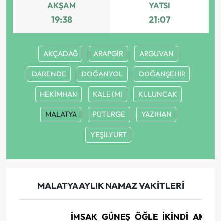
AKŞAM
YATSI
19:38
21:07
AKÇADAĞ
ARAPGİR
ARGUVAN
DARENDE
DOĞANYOL
DOĞANŞEHİR
HEKİMHAN
KALE (M)
KULUNCAK
MALATYA
PÜTÜRGE
YAZIHAN
YEŞİLYURT
MALATYA AYLIK NAMAZ VAKITLERI
İMSAK
GÜNEŞ
ÖĞLE
İKINDI
AKŞA