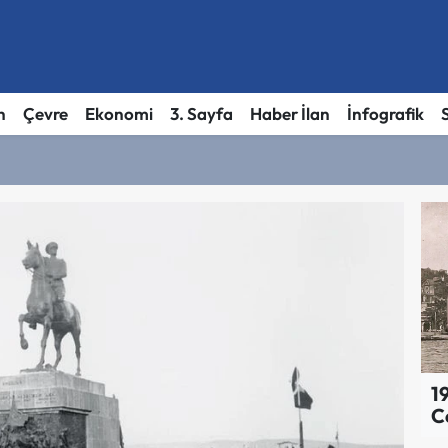
h
Çevre
Ekonomi
3. Sayfa
Haber İlan
İnfografik
1
C