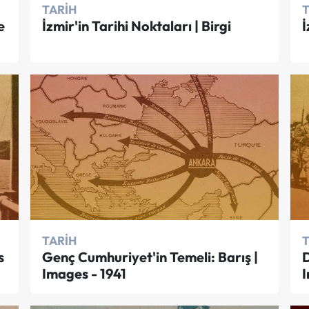
TARIH
e
İzmir'in Tarihi Noktaları | Birgi
İ
TARIH
s
Genç Cumhuriyet'in Temeli: Barış |
Images - 1941
I