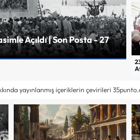
imle Açıldı | Son Posta - 27
TA
İz
23
A
kında yayınlanmış içeriklerin çevirileri 35punto