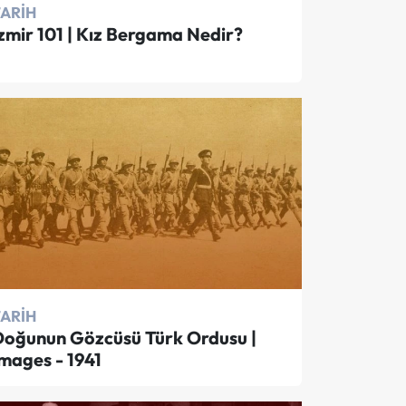
TARIH
zmir 101 | Kız Bergama Nedir?
TARIH
Doğunun Gözcüsü Türk Ordusu |
mages - 1941