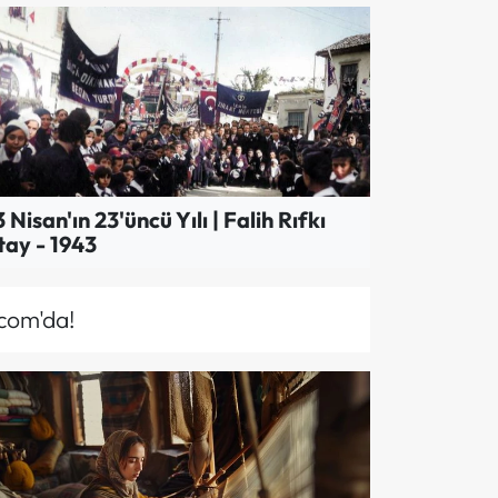
RIH
mirli Bir Kralın Trajedisi: Tantalos 
 Nisan'ın 23'üncü Yılı | Falih Rıfkı
tay - 1943
.com'da!