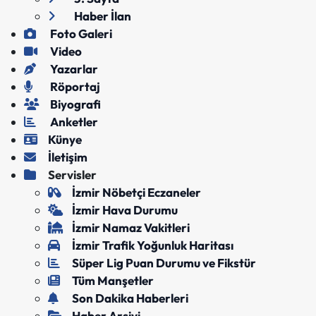
Haber İlan
Foto Galeri
Video
Yazarlar
Röportaj
Biyografi
Anketler
Künye
İletişim
Servisler
İzmir Nöbetçi Eczaneler
İzmir Hava Durumu
İzmir Namaz Vakitleri
İzmir Trafik Yoğunluk Haritası
Süper Lig Puan Durumu ve Fikstür
Tüm Manşetler
Son Dakika Haberleri
Haber Arşivi