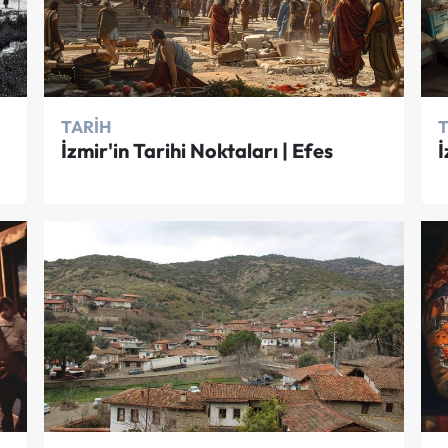
TARIH
İzmir'in Tarihi Noktaları | Efes
İ