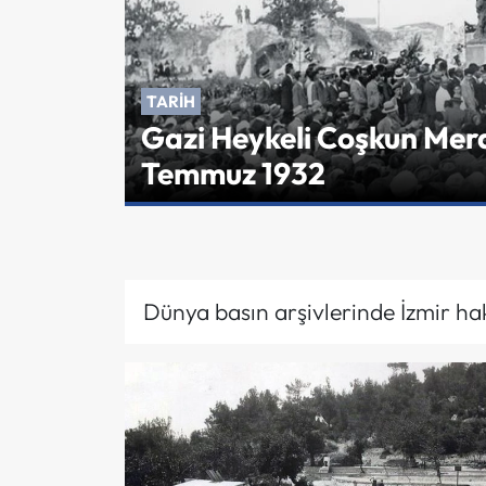
TARIH
Gazi Heykeli Coşkun Meras
Temmuz 1932
Dünya basın arşivlerinde İzmir hak