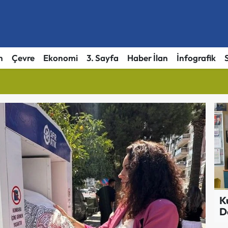
h
Çevre
Ekonomi
3. Sayfa
Haber İlan
İnfografik
K
D