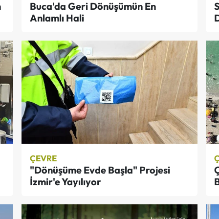
n
Buca'da Geri Dönüşümün En
S
Anlamlı Hali
ÇEVRE
"Dönüşüme Evde Başla" Projesi
Ç
İzmir'e Yayılıyor
B