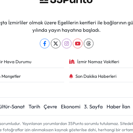
ta İzmirliler olmak üzere Egelilerin kentleri ile bağlarını
yılında yayın hayatına başladı.
ir Hava Durumu
İzmir Namaz Vakitleri
 Manşetler
Son Dakika Haberleri
ültür-Sanat
Tarih
Çevre
Ekonomi
3. Sayfa
Haber İlan
sorumludur. Yayınlanan yorumlardan 35Punto sorumlu tutulamaz. Sitedeki tü
ve fotoğraflar izin alınmaksızın kaynak gösterilse dahi, herhangi bir ort