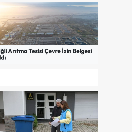
VRE
olojik Yıkıma Karşı Konak'tan Ses Yü
iğli Arıtma Tesisi Çevre İzin Belgesi
ldı