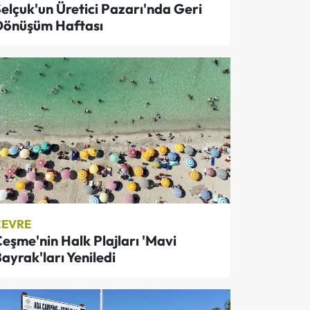
elçuk'un Üretici Pazarı'nda Geri
Dönüşüm Haftası
ÇEVRE
eşme'nin Halk Plajları 'Mavi
ayrak'ları Yeniledi