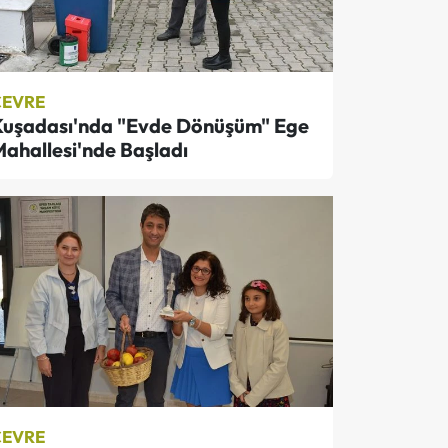
ÇEVRE
Kuşadası'nda "Evde Dönüşüm" Ege
ahallesi'nde Başladı
ÇEVRE