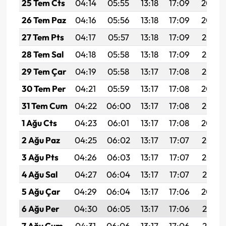
25 Tem Cts
04:14
05:55
13:18
17:09
20:30
26 Tem Paz
04:16
05:56
13:18
17:09
20:29
27 Tem Pts
04:17
05:57
13:18
17:09
20:28
28 Tem Sal
04:18
05:58
13:18
17:09
20:28
29 Tem Çar
04:19
05:58
13:17
17:08
20:27
30 Tem Per
04:21
05:59
13:17
17:08
20:26
31 Tem Cum
04:22
06:00
13:17
17:08
20:25
1 Ağu Cts
04:23
06:01
13:17
17:08
20:24
2 Ağu Paz
04:25
06:02
13:17
17:07
20:23
3 Ağu Pts
04:26
06:03
13:17
17:07
20:22
4 Ağu Sal
04:27
06:04
13:17
17:07
20:21
5 Ağu Çar
04:29
06:04
13:17
17:06
20:20
6 Ağu Per
04:30
06:05
13:17
17:06
20:19
7 Ağu Cum
04:31
06:06
13:17
17:06
20:18