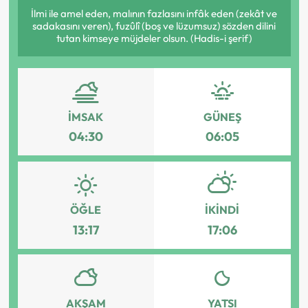
İlmi ile amel eden, malının fazlasını infâk eden (zekât ve
sadakasını veren), fuzûlî (boş ve lüzumsuz) sözden dilini
tutan kimseye müjdeler olsun. (Hadis-i şerif)
İMSAK
GÜNEŞ
04:30
06:05
ÖĞLE
İKINDI
13:17
17:06
AKŞAM
YATSI