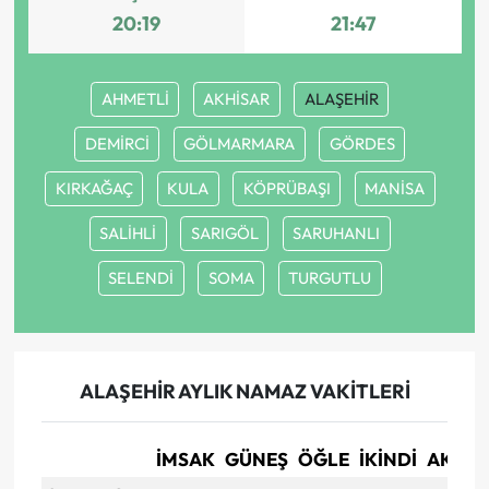
20:19
21:47
AHMETLİ
AKHİSAR
ALAŞEHİR
DEMİRCİ
GÖLMARMARA
GÖRDES
KIRKAĞAÇ
KULA
KÖPRÜBAŞI
MANİSA
SALİHLİ
SARIGÖL
SARUHANLI
SELENDİ
SOMA
TURGUTLU
ALAŞEHİR AYLIK NAMAZ VAKITLERI
İMSAK
GÜNEŞ
ÖĞLE
İKINDI
AKŞA