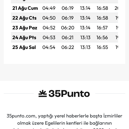
21 Ağu Cum
04:49
06:19
13:14
16:58
20:00
22 Ağu Cts
04:50
06:19
13:14
16:58
19:59
23 Ağu Paz
04:52
06:20
13:14
16:57
19:57
24 Ağu Pts
04:53
06:21
13:13
16:56
19:56
25 Ağu Sal
04:54
06:22
13:13
16:55
19:54
35punto.com, yaptığı yerel haberlerle başta İzmirliler
olmak üzere Egelilerin kentleri ile bağlarının