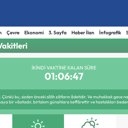
h
Çevre
Ekonomi
3. Sayfa
Haber İlan
İnfografik
akitleri
İKINDI VAKTINE KALAN SÜRE
01:06:47
Çünkü bu, sizden önceki sâlih zâtların âdetidir. Ve muhakkak gece
a bir vâsıtadır, birtakım günahlara keffârettir ve hastalıkları bedend