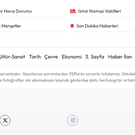
ir Hava Durumu
İzmir Namaz Vakitleri
 Manşetler
Son Dakika Haberleri
ültür-Sanat
Tarih
Çevre
Ekonomi
3. Sayfa
Haber İlan
sorumludur. Yayınlanan yorumlardan 35Punto sorumlu tutulamaz. Sitedeki tü
ve fotoğraflar izin alınmaksızın kaynak gösterilse dahi, herhangi bir ort