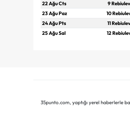
22 Ağu Cts
9 Rebiulev
23 Ağu Paz
10 Rebiule
24 Ağu Pts
11 Rebiule
25 Ağu Sal
12 Rebiule
35punto.com, yaptığı yerel haberlerle baş