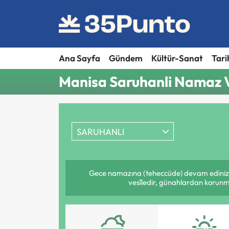
Ana Sayfa
Gündem
Kültür-Sanat
Tari
Manisa Saruhanli Namaz V
SARUHANLI
Gece namazına (teheccüde) devam ediniz. 
vesîledir, günahlardan korunmay