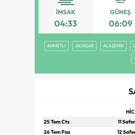
İMSAK
GÜNEŞ
04:33
06:09
AHMETLİ
AKHİSAR
ALAŞEHİR
S
HİC
25 Tem Cts
11 Safe
26 Tem Paz
12 Safe