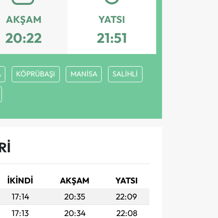
AKŞAM
YATSI
20:22
21:51
A
KÖPRÜBAŞI
MANİSA
SALİHLİ
RI
İKINDI
AKŞAM
YATSI
17:14
20:35
22:09
17:13
20:34
22:08