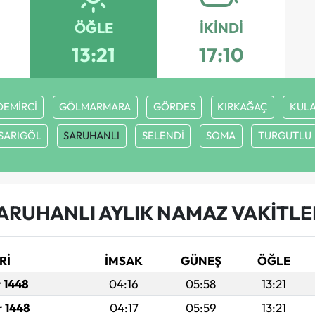
ÖĞLE
İKINDI
13:21
17:10
DEMİRCİ
GÖLMARMARA
GÖRDES
KIRKAĞAÇ
KUL
SARIGÖL
SARUHANLI
SELENDİ
SOMA
TURGUTLU
ARUHANLI AYLIK NAMAZ VAKITLE
Rİ
İMSAK
GÜNEŞ
ÖĞLE
r 1448
04:16
05:58
13:21
r 1448
04:17
05:59
13:21