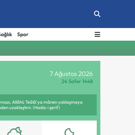
Sağlık
Spor
7 Ağustos 2026
24 Safer 1448
 namazı, Allâhü Teâlâ'ya mânen yaklaşmaya
en uzaklaştırır. (Hadis-i şerif)