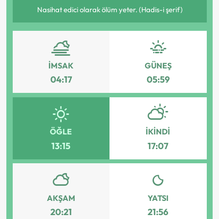
Nasihat edici olarak ölüm yeter. (Hadis-i şerif)
İMSAK
GÜNEŞ
04:17
05:59
ÖĞLE
İKINDI
13:15
17:07
AKŞAM
YATSI
20:21
21:56