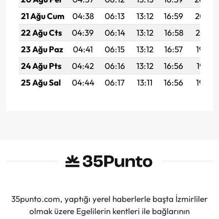
21 Ağu Cum
04:38
06:13
13:12
16:59
20:02
22 Ağu Cts
04:39
06:14
13:12
16:58
20:01
23 Ağu Paz
04:41
06:15
13:12
16:57
19:59
24 Ağu Pts
04:42
06:16
13:12
16:56
19:58
25 Ağu Sal
04:44
06:17
13:11
16:56
19:56
35punto.com, yaptığı yerel haberlerle başta İzmirliler
olmak üzere Egelilerin kentleri ile bağlarının