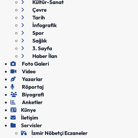
Kültür-Sanat
Çevre
Tarih
İnfografik
Spor
Sağlık
3. Sayfa
Haber İlan
Foto Galeri
Video
Yazarlar
Röportaj
Biyografi
Anketler
Künye
İletişim
Servisler
İzmir Nöbetçi Eczaneler