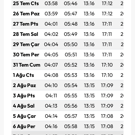
25 Tem Cts
03:58
05:46
13:16
17:12
20:35
26 Tem Paz
03:59
05:47
13:16
17:12
20:34
27 Tem Pts
04:01
05:48
13:16
17:11
20:33
28 Tem Sal
04:02
05:49
13:16
17:11
20:32
29 Tem Çar
04:04
05:50
13:16
17:11
20:31
30 Tem Per
04:05
05:51
13:16
17:11
20:30
31 Tem Cum
04:07
05:52
13:16
17:10
20:29
1 Ağu Cts
04:08
05:53
13:16
17:10
20:28
2 Ağu Paz
04:10
05:54
13:15
17:09
20:27
3 Ağu Pts
04:11
05:55
13:15
17:09
20:26
4 Ağu Sal
04:13
05:56
13:15
17:09
20:25
5 Ağu Çar
04:14
05:57
13:15
17:08
20:24
6 Ağu Per
04:16
05:58
13:15
17:08
20:23