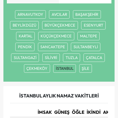
ARNAVUTKOY
AVCILAR
BAŞAKŞEHİR
BEYLİKDÜZÜ
BÜYÜKÇEKMECE
ESENYURT
KARTAL
KÜÇÜKÇEKMECE
MALTEPE
PENDİK
SANCAKTEPE
SULTANBEYLİ
SULTANGAZİ
SİLİVRİ
TUZLA
ÇATALCA
ÇEKMEKÖY
İSTANBUL
ŞİLE
İSTANBUL AYLIK NAMAZ VAKITLERI
İMSAK
GÜNEŞ
ÖĞLE
İKINDI
AKŞA