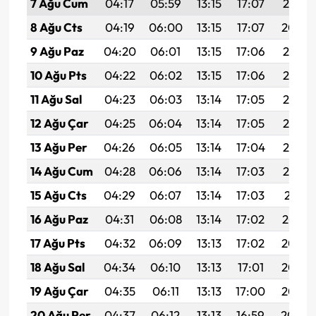
7 Ağu Cum
04:17
05:59
13:15
17:07
20:21
8 Ağu Cts
04:19
06:00
13:15
17:07
20:20
9 Ağu Paz
04:20
06:01
13:15
17:06
20:19
10 Ağu Pts
04:22
06:02
13:15
17:06
20:18
11 Ağu Sal
04:23
06:03
13:14
17:05
20:16
12 Ağu Çar
04:25
06:04
13:14
17:05
20:15
13 Ağu Per
04:26
06:05
13:14
17:04
20:14
14 Ağu Cum
04:28
06:06
13:14
17:03
20:12
15 Ağu Cts
04:29
06:07
13:14
17:03
20:11
16 Ağu Paz
04:31
06:08
13:14
17:02
20:10
17 Ağu Pts
04:32
06:09
13:13
17:02
20:08
18 Ağu Sal
04:34
06:10
13:13
17:01
20:07
19 Ağu Çar
04:35
06:11
13:13
17:00
20:05
20 Ağu Per
04:37
06:12
13:13
16:59
20:04