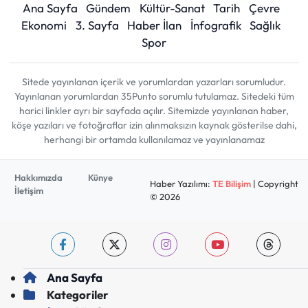
Ana Sayfa
Gündem
Kültür-Sanat
Tarih
Çevre
Ekonomi
3. Sayfa
Haber İlan
İnfografik
Sağlık
Spor
Sitede yayınlanan içerik ve yorumlardan yazarları sorumludur.
Yayınlanan yorumlardan 35Punto sorumlu tutulamaz. Sitedeki tüm
harici linkler ayrı bir sayfada açılır. Sitemizde yayınlanan haber,
köşe yazıları ve fotoğraflar izin alınmaksızın kaynak gösterilse dahi,
herhangi bir ortamda kullanılamaz ve yayınlanamaz
Hakkımızda
Künye
Haber Yazılımı:
TE Bilişim
| Copyright
İletişim
© 2026
Ana Sayfa
Kategoriler