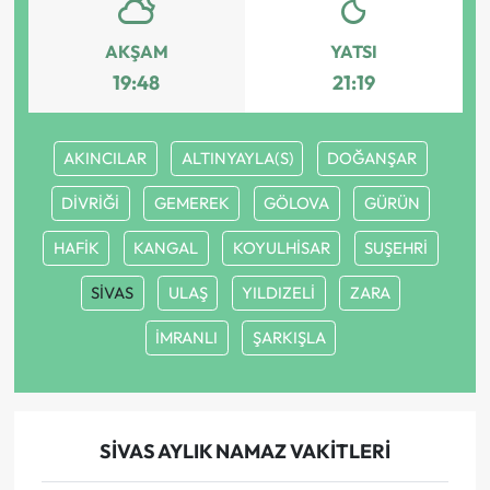
AKŞAM
YATSI
19:48
21:19
AKINCILAR
ALTINYAYLA(S)
DOĞANŞAR
DİVRİĞİ
GEMEREK
GÖLOVA
GÜRÜN
HAFİK
KANGAL
KOYULHİSAR
SUŞEHRİ
SİVAS
ULAŞ
YILDIZELİ
ZARA
İMRANLI
ŞARKIŞLA
SİVAS AYLIK NAMAZ VAKITLERI