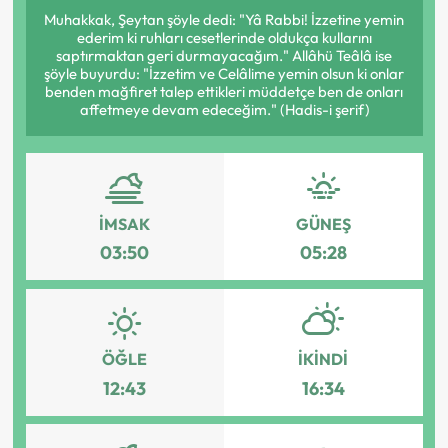
Muhakkak, Şeytan şöyle dedi: "Yâ Rabbi! İzzetine yemin
ederim ki ruhları cesetlerinde oldukça kullarını
saptırmaktan geri durmayacağım." Allâhü Teâlâ ise
şöyle buyurdu: "İzzetim ve Celâlime yemin olsun ki onlar
benden mağfiret talep ettikleri müddetçe ben de onları
affetmeye devam edeceğim." (Hadis-i şerif)
İMSAK
GÜNEŞ
03:50
05:28
ÖĞLE
İKINDI
12:43
16:34