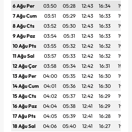
6 Ağu Per
03:50
05:28
12:43
16:34
19:48
7 Ağu Cum
03:51
05:29
12:43
16:33
19:46
8 Ağu Cts
03:52
05:30
12:43
16:33
19:45
9 Ağu Paz
03:54
05:31
12:43
16:33
19:44
10 Ağu Pts
03:55
05:32
12:42
16:32
19:43
11 Ağu Sal
03:57
05:33
12:42
16:32
19:42
12 Ağu Çar
03:58
05:34
12:42
16:31
19:40
13 Ağu Per
04:00
05:35
12:42
16:30
19:39
14 Ağu Cum
04:01
05:36
12:42
16:30
19:38
15 Ağu Cts
04:02
05:37
12:42
16:29
19:36
16 Ağu Paz
04:04
05:38
12:41
16:29
19:35
17 Ağu Pts
04:05
05:39
12:41
16:28
19:34
18 Ağu Sal
04:06
05:40
12:41
16:27
19:32