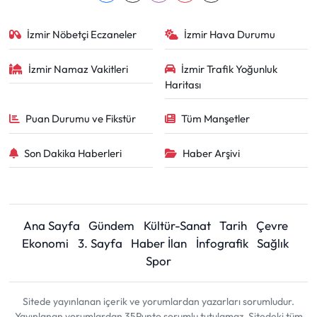
İzmir Nöbetçi Eczaneler
İzmir Hava Durumu
İzmir Namaz Vakitleri
İzmir Trafik Yoğunluk
Haritası
Puan Durumu ve Fikstür
Tüm Manşetler
Son Dakika Haberleri
Haber Arşivi
Ana Sayfa
Gündem
Kültür-Sanat
Tarih
Çevre
Ekonomi
3. Sayfa
Haber İlan
İnfografik
Sağlık
Spor
Sitede yayınlanan içerik ve yorumlardan yazarları sorumludur.
Yayınlanan yorumlardan 35Punto sorumlu tutulamaz. Sitedeki tüm