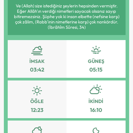
Ve (Allah) size istediğiniz şeylerin hepsinden vermiştir.
Eğer Allâh'ın verdiği nimetleri sayacak olsanız sayıp
bitiremezsiniz. Şüphe yok ki insan elbette (nefsine karşı)
çok zâlim, (Rabb'inin nimetlerine karşı) çok nankördür.
(İbrâhîm Sûresi, 34)
İMSAK
GÜNEŞ
03:42
05:15
ÖĞLE
İKINDI
12:23
16:10