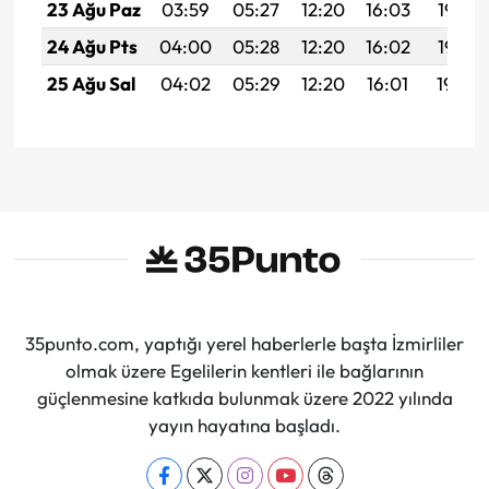
23 Ağu Paz
03:59
05:27
12:20
16:03
19:03
24 Ağu Pts
04:00
05:28
12:20
16:02
19:02
25 Ağu Sal
04:02
05:29
12:20
16:01
19:00
35punto.com, yaptığı yerel haberlerle başta İzmirliler
olmak üzere Egelilerin kentleri ile bağlarının
güçlenmesine katkıda bulunmak üzere 2022 yılında
yayın hayatına başladı.