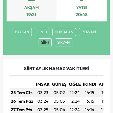
AKŞAM
YATSI
19:21
20:48
BAYKAN
ERUH
KURTALAN
PERVARİ
SİİRT
ŞIRVAN
SİİRT AYLIK NAMAZ VAKITLERI
İMSAK
GÜNEŞ
ÖĞLE
İKINDI
AKŞA
25 Tem Cts
03:23
05:02
12:24
16:15
19:35
26 Tem Paz
03:24
05:03
12:24
16:15
19:35
27 Tem Pts
03:25
05:04
12:24
16:14
19:34