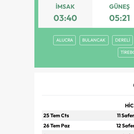
İMSAK
GÜNEŞ
03:40
05:21
ALUCRA
BULANCAK
DERELİ
TİREB
HİC
25 Tem Cts
11 Safe
26 Tem Paz
12 Safe