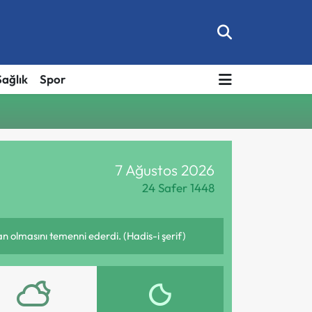
Sağlık
Spor
7 Ağustos 2026
24 Safer 1448
olmasını temenni ederdi. (Hadis-i şerif)