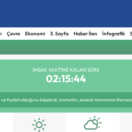
h
Çevre
Ekonomi
3. Sayfa
Haber İlan
İnfografik
İMSAK VAKTINE KALAN SÜRE
02:15:44
ve fazilet) olduğunu bilselerdi, ümmetim, senenin tamamının Ramazan 