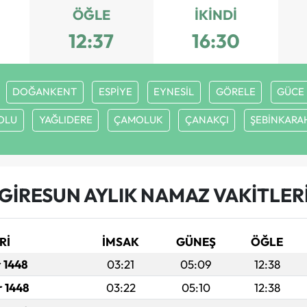
ÖĞLE
İKINDI
12:37
16:30
DOĞANKENT
ESPİYE
EYNESİL
GÖRELE
GÜCE
OLU
YAĞLIDERE
ÇAMOLUK
ÇANAKÇI
ŞEBİNKARA
GİRESUN AYLIK NAMAZ VAKITLER
Rİ
İMSAK
GÜNEŞ
ÖĞLE
r 1448
03:21
05:09
12:38
r 1448
03:22
05:10
12:38