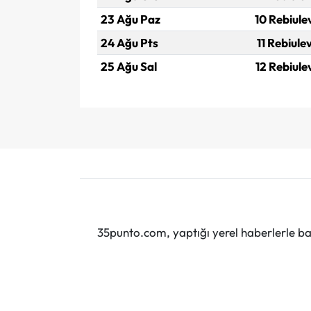
23 Ağu Paz
10 Rebiule
24 Ağu Pts
11 Rebiule
25 Ağu Sal
12 Rebiule
35punto.com, yaptığı yerel haberlerle baş