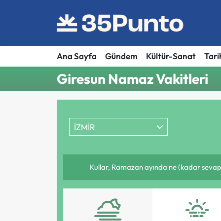
Ana Sayfa
Gündem
Kültür-Sanat
Tari
Giresun Namaz Vakitleri
İZMİR
Kullar, Ramazan ayında ne (kadar sevap 