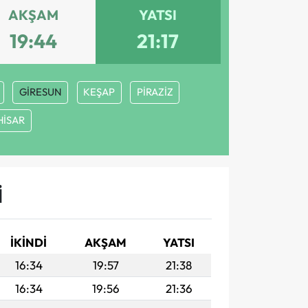
AKŞAM
YATSI
19:44
21:17
GİRESUN
KEŞAP
PİRAZİZ
HİSAR
I
İKINDI
AKŞAM
YATSI
16:34
19:57
21:38
16:34
19:56
21:36