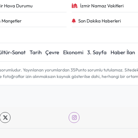
ir Hava Durumu
İzmir Namaz Vakitleri
 Manşetler
Son Dakika Haberleri
ültür-Sanat
Tarih
Çevre
Ekonomi
3. Sayfa
Haber İlan
sorumludur. Yayınlanan yorumlardan 35Punto sorumlu tutulamaz. Sitedeki tü
ve fotoğraflar izin alınmaksızın kaynak gösterilse dahi, herhangi bir ort