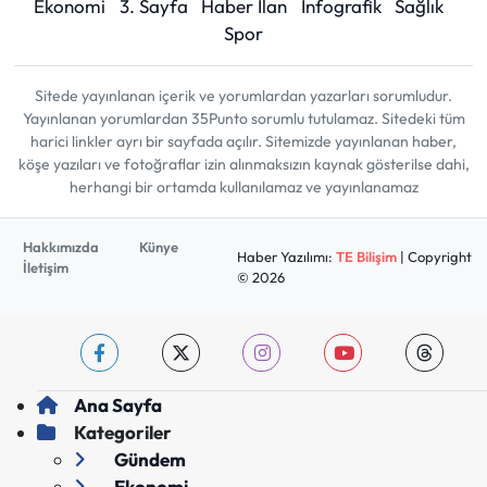
Ekonomi
3. Sayfa
Haber İlan
İnfografik
Sağlık
Spor
Sitede yayınlanan içerik ve yorumlardan yazarları sorumludur.
Yayınlanan yorumlardan 35Punto sorumlu tutulamaz. Sitedeki tüm
harici linkler ayrı bir sayfada açılır. Sitemizde yayınlanan haber,
köşe yazıları ve fotoğraflar izin alınmaksızın kaynak gösterilse dahi,
herhangi bir ortamda kullanılamaz ve yayınlanamaz
Hakkımızda
Künye
Haber Yazılımı:
TE Bilişim
| Copyright
İletişim
© 2026
Ana Sayfa
Kategoriler
Gündem
Ekonomi