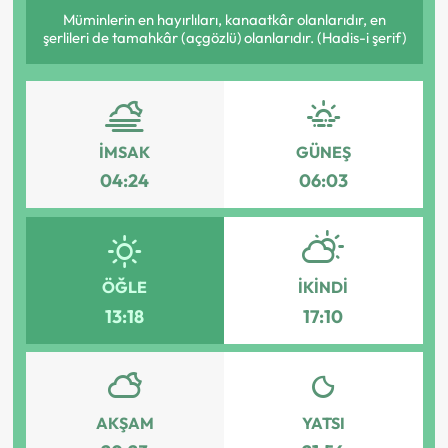
Müminlerin en hayırlıları, kanaatkâr olanlarıdır, en
şerlileri de tamahkâr (açgözlü) olanlarıdır. (Hadis-i şerif)
İMSAK
GÜNEŞ
04:24
06:03
ÖĞLE
İKINDI
13:18
17:10
AKŞAM
YATSI