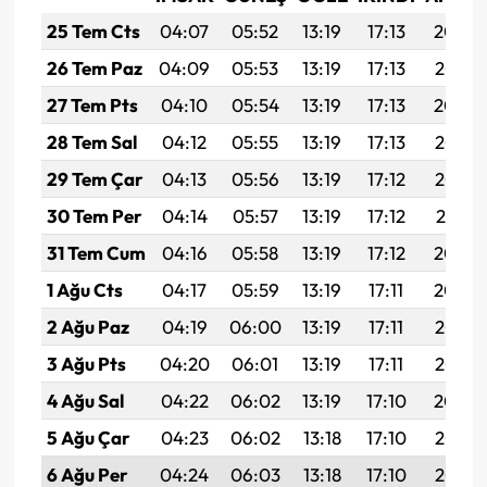
25 Tem Cts
04:07
05:52
13:19
17:13
20:36
26 Tem Paz
04:09
05:53
13:19
17:13
20:35
27 Tem Pts
04:10
05:54
13:19
17:13
20:34
28 Tem Sal
04:12
05:55
13:19
17:13
20:33
29 Tem Çar
04:13
05:56
13:19
17:12
20:32
30 Tem Per
04:14
05:57
13:19
17:12
20:31
31 Tem Cum
04:16
05:58
13:19
17:12
20:30
1 Ağu Cts
04:17
05:59
13:19
17:11
20:29
2 Ağu Paz
04:19
06:00
13:19
17:11
20:28
3 Ağu Pts
04:20
06:01
13:19
17:11
20:27
4 Ağu Sal
04:22
06:02
13:19
17:10
20:26
5 Ağu Çar
04:23
06:02
13:18
17:10
20:25
6 Ağu Per
04:24
06:03
13:18
17:10
20:23