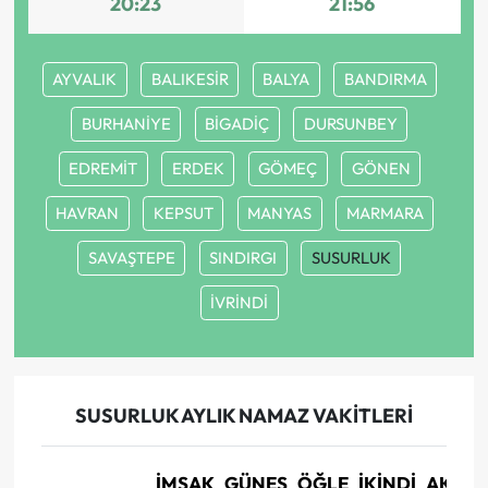
20:23
21:56
AYVALIK
BALIKESİR
BALYA
BANDIRMA
BURHANİYE
BİGADİÇ
DURSUNBEY
EDREMİT
ERDEK
GÖMEÇ
GÖNEN
HAVRAN
KEPSUT
MANYAS
MARMARA
SAVAŞTEPE
SINDIRGI
SUSURLUK
İVRİNDİ
SUSURLUK AYLIK NAMAZ VAKITLERI
İMSAK
GÜNEŞ
ÖĞLE
İKINDI
AKŞA