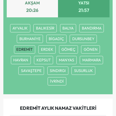
AKŞAM
YATSI
20:26
21:57
AYVALIK
BALIKESİR
BALYA
BANDIRMA
BURHANİYE
BİGADİÇ
DURSUNBEY
EDREMİT
ERDEK
GÖMEÇ
GÖNEN
HAVRAN
KEPSUT
MANYAS
MARMARA
SAVAŞTEPE
SINDIRGI
SUSURLUK
İVRİNDİ
EDREMİT AYLIK NAMAZ VAKITLERI