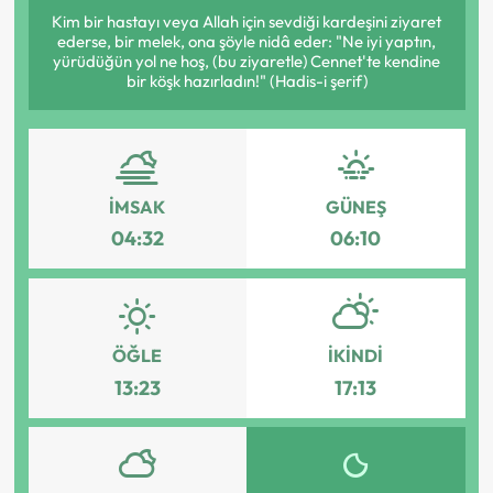
Kim bir hastayı veya Allah için sevdiği kardeşini ziyaret
ederse, bir melek, ona şöyle nidâ eder: "Ne iyi yaptın,
yürüdüğün yol ne hoş, (bu ziyaretle) Cennet'te kendine
bir köşk hazırladın!" (Hadis-i şerif)
İMSAK
GÜNEŞ
04:32
06:10
ÖĞLE
İKINDI
13:23
17:13