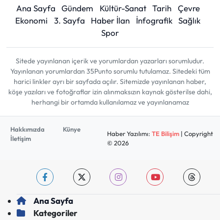
Ana Sayfa
Gündem
Kültür-Sanat
Tarih
Çevre
Ekonomi
3. Sayfa
Haber İlan
İnfografik
Sağlık
Spor
Sitede yayınlanan içerik ve yorumlardan yazarları sorumludur.
Yayınlanan yorumlardan 35Punto sorumlu tutulamaz. Sitedeki tüm
harici linkler ayrı bir sayfada açılır. Sitemizde yayınlanan haber,
köşe yazıları ve fotoğraflar izin alınmaksızın kaynak gösterilse dahi,
herhangi bir ortamda kullanılamaz ve yayınlanamaz
Hakkımızda
Künye
Haber Yazılımı:
TE Bilişim
| Copyright
İletişim
© 2026
Ana Sayfa
Kategoriler