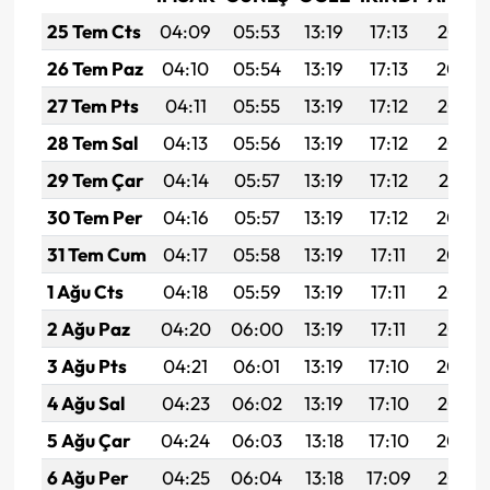
25 Tem Cts
04:09
05:53
13:19
17:13
20:35
26 Tem Paz
04:10
05:54
13:19
17:13
20:34
27 Tem Pts
04:11
05:55
13:19
17:12
20:33
28 Tem Sal
04:13
05:56
13:19
17:12
20:32
29 Tem Çar
04:14
05:57
13:19
17:12
20:31
30 Tem Per
04:16
05:57
13:19
17:12
20:30
31 Tem Cum
04:17
05:58
13:19
17:11
20:29
1 Ağu Cts
04:18
05:59
13:19
17:11
20:28
2 Ağu Paz
04:20
06:00
13:19
17:11
20:27
3 Ağu Pts
04:21
06:01
13:19
17:10
20:26
4 Ağu Sal
04:23
06:02
13:19
17:10
20:25
5 Ağu Çar
04:24
06:03
13:18
17:10
20:24
6 Ağu Per
04:25
06:04
13:18
17:09
20:23