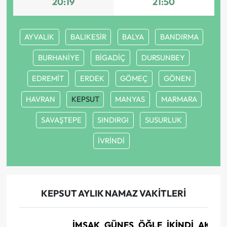
20:19
21:50
AYVALIK
BALIKESİR
BALYA
BANDIRMA
BURHANİYE
BİGADİÇ
DURSUNBEY
EDREMİT
ERDEK
GÖMEÇ
GÖNEN
HAVRAN
KEPSUT
MANYAS
MARMARA
SAVAŞTEPE
SINDIRGI
SUSURLUK
İVRİNDİ
KEPSUT AYLIK NAMAZ VAKITLERI
İMSAK
GÜNEŞ
ÖĞLE
İKINDI
AKŞA