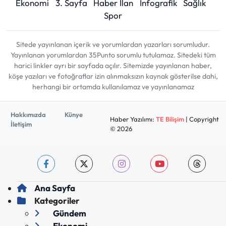
Ekonomi
3. Sayfa
Haber İlan
İnfografik
Sağlık
Spor
Sitede yayınlanan içerik ve yorumlardan yazarları sorumludur.
Yayınlanan yorumlardan 35Punto sorumlu tutulamaz. Sitedeki tüm
harici linkler ayrı bir sayfada açılır. Sitemizde yayınlanan haber,
köşe yazıları ve fotoğraflar izin alınmaksızın kaynak gösterilse dahi,
herhangi bir ortamda kullanılamaz ve yayınlanamaz
Hakkımızda
Künye
Haber Yazılımı:
TE Bilişim
| Copyright
İletişim
© 2026
Ana Sayfa
Kategoriler
Gündem
Ekonomi