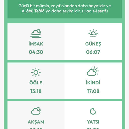
Güçlü bir mümin, zayıf olandan daha hayırlıdır ve
Allâhü Teâlâ'ya daha sevimlidir. (Hadis-i şerif)
İMSAK
GÜNEŞ
04:30
06:07
ÖĞLE
İKINDI
13:18
17:08
AKŞAM
YATSI