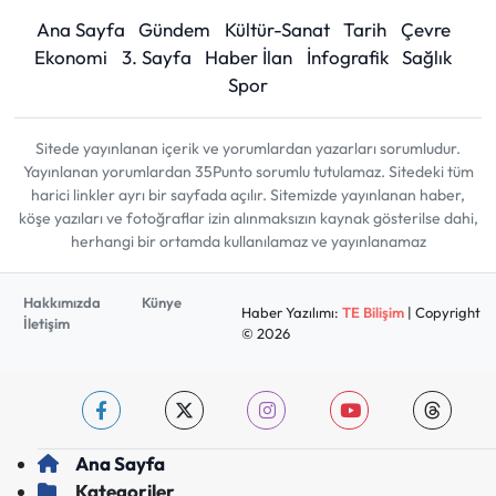
Ana Sayfa
Gündem
Kültür-Sanat
Tarih
Çevre
Ekonomi
3. Sayfa
Haber İlan
İnfografik
Sağlık
Spor
Sitede yayınlanan içerik ve yorumlardan yazarları sorumludur.
Yayınlanan yorumlardan 35Punto sorumlu tutulamaz. Sitedeki tüm
harici linkler ayrı bir sayfada açılır. Sitemizde yayınlanan haber,
köşe yazıları ve fotoğraflar izin alınmaksızın kaynak gösterilse dahi,
herhangi bir ortamda kullanılamaz ve yayınlanamaz
Hakkımızda
Künye
Haber Yazılımı:
TE Bilişim
| Copyright
İletişim
© 2026
Ana Sayfa
Kategoriler