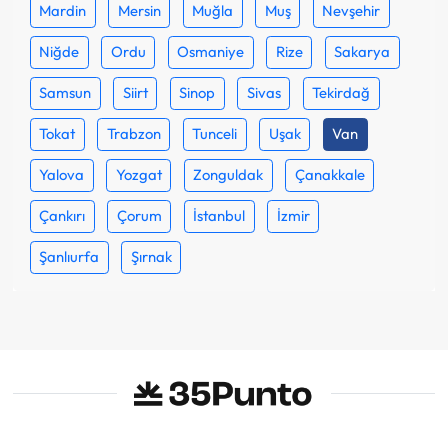
Mardin
Mersin
Muğla
Muş
Nevşehir
Niğde
Ordu
Osmaniye
Rize
Sakarya
Samsun
Siirt
Sinop
Sivas
Tekirdağ
Tokat
Trabzon
Tunceli
Uşak
Van
Yalova
Yozgat
Zonguldak
Çanakkale
Çankırı
Çorum
İstanbul
İzmir
Şanlıurfa
Şırnak