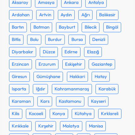
Aksaray
Amasya
Ankara
Antalya
Ardahan
Artvin
Aydın
Ağrı
Balıkesir
Bartın
Batman
Bayburt
Bilecik
Bingöl
Bitlis
Bolu
Burdur
Bursa
Denizli
Diyarbakır
Düzce
Edirne
Elazığ
Erzincan
Erzurum
Eskişehir
Gaziantep
Giresun
Gümüşhane
Hakkari
Hatay
Isparta
Iğdır
Kahramanmaraş
Karabük
Karaman
Kars
Kastamonu
Kayseri
Kilis
Kocaeli
Konya
Kütahya
Kırklareli
Kırıkkale
Kırşehir
Malatya
Manisa