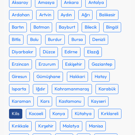
Aksaray
Amasya
Ankara
Antalya
Ardahan
Artvin
Aydın
Ağrı
Balıkesir
Bartın
Batman
Bayburt
Bilecik
Bingöl
Bitlis
Bolu
Burdur
Bursa
Denizli
Diyarbakır
Düzce
Edirne
Elazığ
Erzincan
Erzurum
Eskişehir
Gaziantep
Giresun
Gümüşhane
Hakkari
Hatay
Isparta
Iğdır
Kahramanmaraş
Karabük
Karaman
Kars
Kastamonu
Kayseri
Kilis
Kocaeli
Konya
Kütahya
Kırklareli
Kırıkkale
Kırşehir
Malatya
Manisa