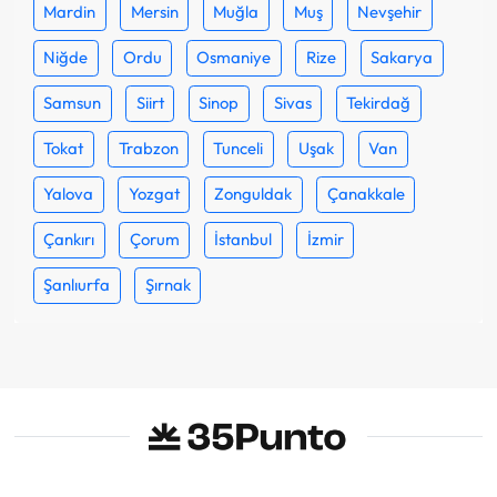
Mardin
Mersin
Muğla
Muş
Nevşehir
Niğde
Ordu
Osmaniye
Rize
Sakarya
Samsun
Siirt
Sinop
Sivas
Tekirdağ
Tokat
Trabzon
Tunceli
Uşak
Van
Yalova
Yozgat
Zonguldak
Çanakkale
Çankırı
Çorum
İstanbul
İzmir
Şanlıurfa
Şırnak