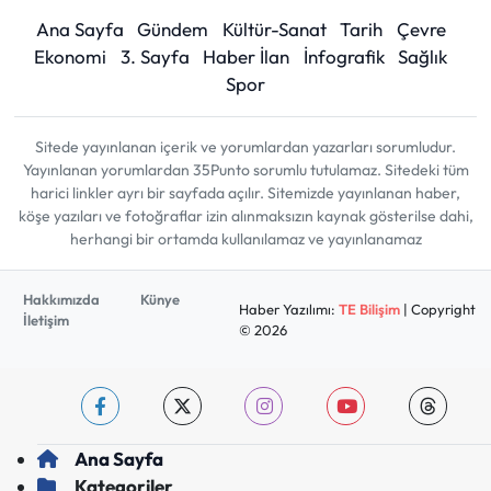
Ana Sayfa
Gündem
Kültür-Sanat
Tarih
Çevre
Ekonomi
3. Sayfa
Haber İlan
İnfografik
Sağlık
Spor
Sitede yayınlanan içerik ve yorumlardan yazarları sorumludur.
Yayınlanan yorumlardan 35Punto sorumlu tutulamaz. Sitedeki tüm
harici linkler ayrı bir sayfada açılır. Sitemizde yayınlanan haber,
köşe yazıları ve fotoğraflar izin alınmaksızın kaynak gösterilse dahi,
herhangi bir ortamda kullanılamaz ve yayınlanamaz
Hakkımızda
Künye
Haber Yazılımı:
TE Bilişim
| Copyright
İletişim
© 2026
Ana Sayfa
Kategoriler