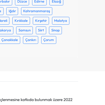
rbakır
Düzce
Edirne
Elazığ
a
Iğdır
Kahramanmaraş
lareli
Kırıkkale
Kırşehir
Malatya
akarya
Samsun
Siirt
Sinop
Çanakkale
Çankırı
Çorum
n güçlenmesine katkıda bulunmak üzere 2022