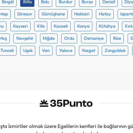
Bingöl
Bitlis
Bolu
Burdur
Bursa
Denizli
Diya
ntep
Giresun
Gümüşhane
Hakkari
Hatay
Ispart
nu
Kayseri
Kilis
Kocaeli
Konya
Kütahya
Kırk
Muş
Nevşehir
Niğde
Ordu
Osmaniye
Rize
S
Tunceli
Uşak
Van
Yalova
Yozgat
Zonguldak
ta İzmirliler olmak üzere Egelilerin kentleri ile bağlarını