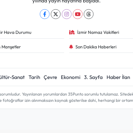
yılında yayın hayatına başladı.
ir Hava Durumu
İzmir Namaz Vakitleri
 Manşetler
Son Dakika Haberleri
ültür-Sanat
Tarih
Çevre
Ekonomi
3. Sayfa
Haber İlan
sorumludur. Yayınlanan yorumlardan 35Punto sorumlu tutulamaz. Sitedeki tü
ve fotoğraflar izin alınmaksızın kaynak gösterilse dahi, herhangi bir ort