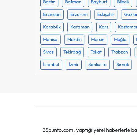
Bartın
Batman
Bayburt
Bilecik
Erzincan
Erzurum
Eskişehir
Gazia
Karabük
Karaman
Kars
Kastamo
Manisa
Mardin
Mersin
Muğla
Sivas
Tekirdağ
Tokat
Trabzon
İstanbul
İzmir
Şanlıurfa
Şırnak
35punto.com, yaptığı yerel haberlerle baş