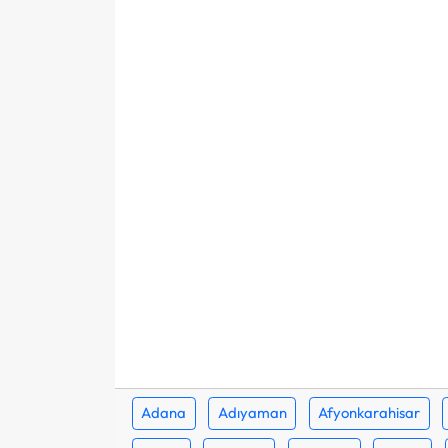
Adana
Adıyaman
Afyonkarahisar