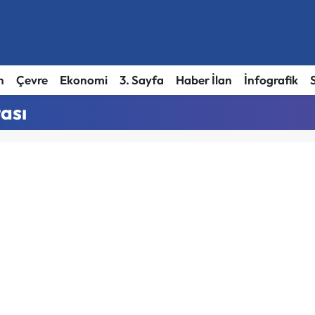
h
Çevre
Ekonomi
3. Sayfa
Haber İlan
İnfografik
tası