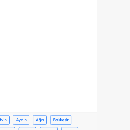
tvin
Aydın
Ağrı
Balıkesir