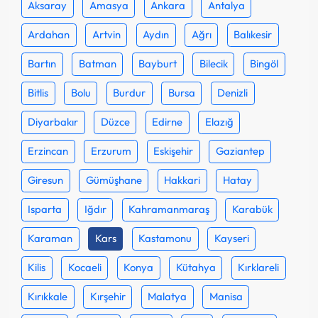
Aksaray
Amasya
Ankara
Antalya
Ardahan
Artvin
Aydın
Ağrı
Balıkesir
Bartın
Batman
Bayburt
Bilecik
Bingöl
Bitlis
Bolu
Burdur
Bursa
Denizli
Diyarbakır
Düzce
Edirne
Elazığ
Erzincan
Erzurum
Eskişehir
Gaziantep
Giresun
Gümüşhane
Hakkari
Hatay
Isparta
Iğdır
Kahramanmaraş
Karabük
Karaman
Kars
Kastamonu
Kayseri
Kilis
Kocaeli
Konya
Kütahya
Kırklareli
Kırıkkale
Kırşehir
Malatya
Manisa