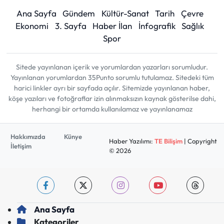
Ana Sayfa
Gündem
Kültür-Sanat
Tarih
Çevre
Ekonomi
3. Sayfa
Haber İlan
İnfografik
Sağlık
Spor
Sitede yayınlanan içerik ve yorumlardan yazarları sorumludur.
Yayınlanan yorumlardan 35Punto sorumlu tutulamaz. Sitedeki tüm
harici linkler ayrı bir sayfada açılır. Sitemizde yayınlanan haber,
köşe yazıları ve fotoğraflar izin alınmaksızın kaynak gösterilse dahi,
herhangi bir ortamda kullanılamaz ve yayınlanamaz
Hakkımızda
Künye
Haber Yazılımı:
TE Bilişim
| Copyright
İletişim
© 2026
Ana Sayfa
Kategoriler