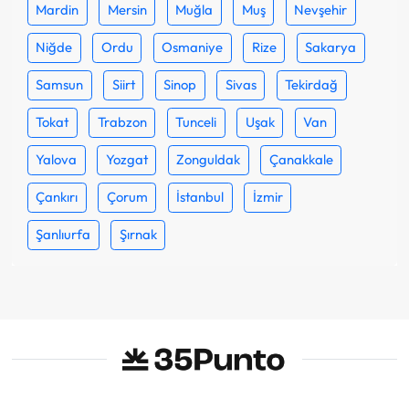
Mardin
Mersin
Muğla
Muş
Nevşehir
Niğde
Ordu
Osmaniye
Rize
Sakarya
Samsun
Siirt
Sinop
Sivas
Tekirdağ
Tokat
Trabzon
Tunceli
Uşak
Van
Yalova
Yozgat
Zonguldak
Çanakkale
Çankırı
Çorum
İstanbul
İzmir
Şanlıurfa
Şırnak