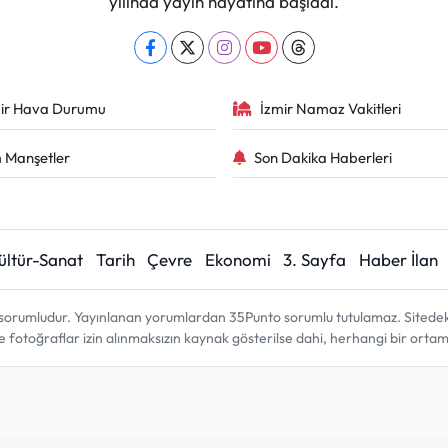
yılında yayın hayatına başladı.
ir Hava Durumu
İzmir Namaz Vakitleri
 Manşetler
Son Dakika Haberleri
ültür-Sanat
Tarih
Çevre
Ekonomi
3. Sayfa
Haber İlan
sorumludur. Yayınlanan yorumlardan 35Punto sorumlu tutulamaz. Sitedeki tü
ve fotoğraflar izin alınmaksızın kaynak gösterilse dahi, herhangi bir ort