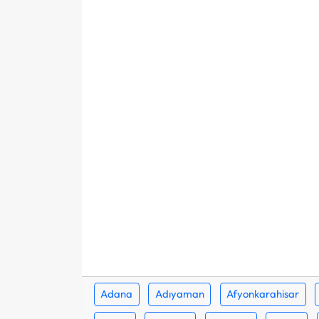
Adana
Adıyaman
Afyonkarahisar