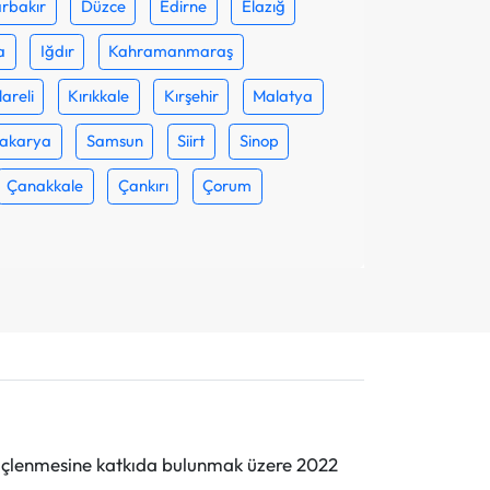
rbakır
Düzce
Edirne
Elazığ
a
Iğdır
Kahramanmaraş
lareli
Kırıkkale
Kırşehir
Malatya
akarya
Samsun
Siirt
Sinop
Çanakkale
Çankırı
Çorum
n güçlenmesine katkıda bulunmak üzere 2022