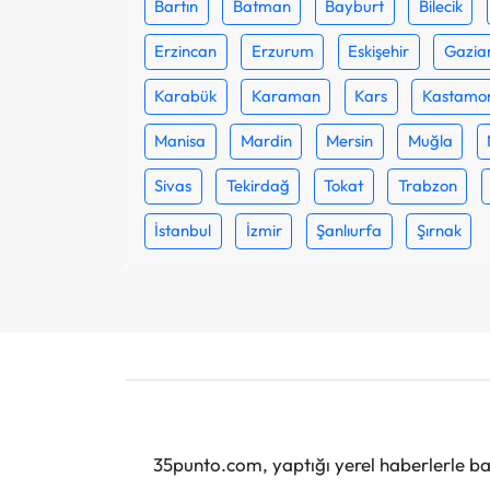
Bartın
Batman
Bayburt
Bilecik
Erzincan
Erzurum
Eskişehir
Gazia
Karabük
Karaman
Kars
Kastamo
Manisa
Mardin
Mersin
Muğla
Sivas
Tekirdağ
Tokat
Trabzon
İstanbul
İzmir
Şanlıurfa
Şırnak
35punto.com, yaptığı yerel haberlerle baş