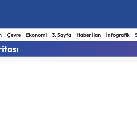
h
Çevre
Ekonomi
3. Sayfa
Haber İlan
İnfografik
itası