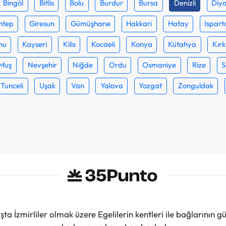
Bingöl
Bitlis
Bolu
Burdur
Bursa
Denizli
Diya
ntep
Giresun
Gümüşhane
Hakkari
Hatay
Ispart
nu
Kayseri
Kilis
Kocaeli
Konya
Kütahya
Kırk
Muş
Nevşehir
Niğde
Ordu
Osmaniye
Rize
S
Tunceli
Uşak
Van
Yalova
Yozgat
Zonguldak
ta İzmirliler olmak üzere Egelilerin kentleri ile bağlarını