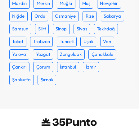
Mardin
Mersin
Muğla
Muş
Nevşehir
Niğde
Ordu
Osmaniye
Rize
Sakarya
Samsun
Siirt
Sinop
Sivas
Tekirdağ
Tokat
Trabzon
Tunceli
Uşak
Van
Yalova
Yozgat
Zonguldak
Çanakkale
Çankırı
Çorum
İstanbul
İzmir
Şanlıurfa
Şırnak