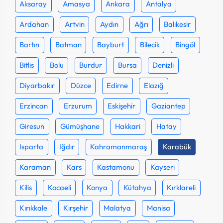
Aksaray
Amasya
Ankara
Antalya
Ardahan
Artvin
Aydın
Ağrı
Balıkesir
Bartın
Batman
Bayburt
Bilecik
Bingöl
Bitlis
Bolu
Burdur
Bursa
Denizli
Diyarbakır
Düzce
Edirne
Elazığ
Erzincan
Erzurum
Eskişehir
Gaziantep
Giresun
Gümüşhane
Hakkari
Hatay
Isparta
Iğdır
Kahramanmaraş
Karabük
Karaman
Kars
Kastamonu
Kayseri
Kilis
Kocaeli
Konya
Kütahya
Kırklareli
Kırıkkale
Kırşehir
Malatya
Manisa