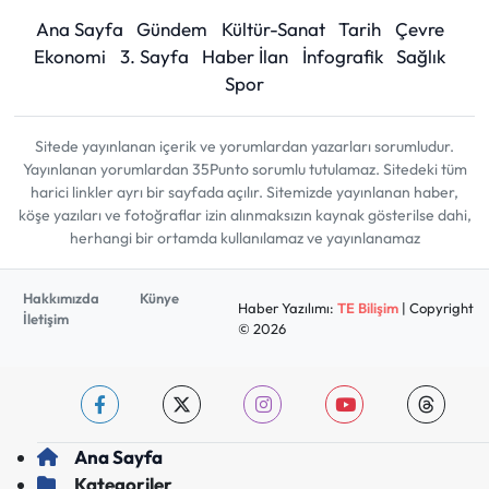
Ana Sayfa
Gündem
Kültür-Sanat
Tarih
Çevre
Ekonomi
3. Sayfa
Haber İlan
İnfografik
Sağlık
Spor
Sitede yayınlanan içerik ve yorumlardan yazarları sorumludur.
Yayınlanan yorumlardan 35Punto sorumlu tutulamaz. Sitedeki tüm
harici linkler ayrı bir sayfada açılır. Sitemizde yayınlanan haber,
köşe yazıları ve fotoğraflar izin alınmaksızın kaynak gösterilse dahi,
herhangi bir ortamda kullanılamaz ve yayınlanamaz
Hakkımızda
Künye
Haber Yazılımı:
TE Bilişim
| Copyright
İletişim
© 2026
Ana Sayfa
Kategoriler