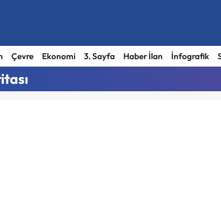
h
Çevre
Ekonomi
3. Sayfa
Haber İlan
İnfografik
itası