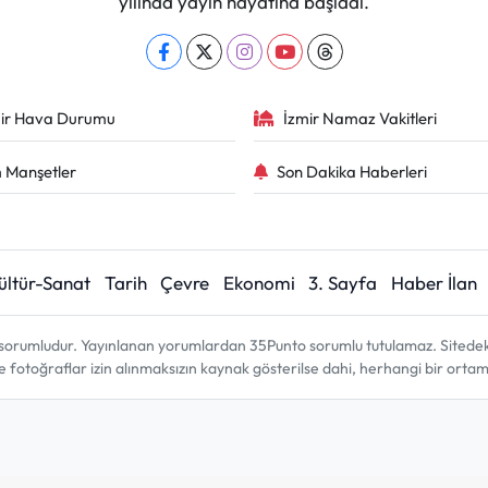
yılında yayın hayatına başladı.
ir Hava Durumu
İzmir Namaz Vakitleri
 Manşetler
Son Dakika Haberleri
ültür-Sanat
Tarih
Çevre
Ekonomi
3. Sayfa
Haber İlan
sorumludur. Yayınlanan yorumlardan 35Punto sorumlu tutulamaz. Sitedeki tü
ve fotoğraflar izin alınmaksızın kaynak gösterilse dahi, herhangi bir ort