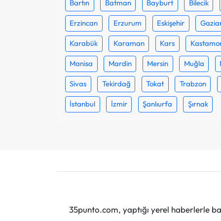
Bartın
Batman
Bayburt
Bilecik
Erzincan
Erzurum
Eskişehir
Gazia
Karabük
Karaman
Kars
Kastamo
Manisa
Mardin
Mersin
Muğla
Sivas
Tekirdağ
Tokat
Trabzon
İstanbul
İzmir
Şanlıurfa
Şırnak
35punto.com, yaptığı yerel haberlerle baş