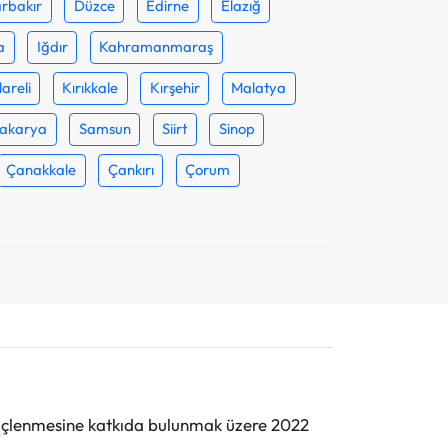
rbakır
Düzce
Edirne
Elazığ
a
Iğdır
Kahramanmaraş
lareli
Kırıkkale
Kırşehir
Malatya
akarya
Samsun
Siirt
Sinop
Çanakkale
Çankırı
Çorum
n güçlenmesine katkıda bulunmak üzere 2022