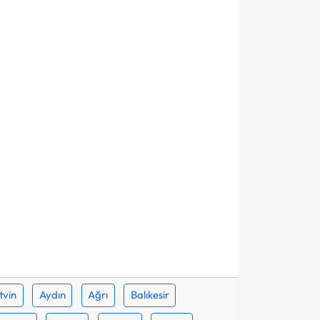
tvin
Aydın
Ağrı
Balıkesir