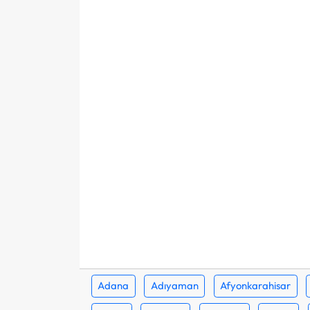
Adana
Adıyaman
Afyonkarahisar