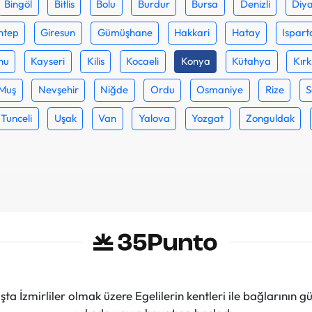
Bingöl
Bitlis
Bolu
Burdur
Bursa
Denizli
Diya
ntep
Giresun
Gümüşhane
Hakkari
Hatay
Ispart
nu
Kayseri
Kilis
Kocaeli
Konya
Kütahya
Kırk
Muş
Nevşehir
Niğde
Ordu
Osmaniye
Rize
S
Tunceli
Uşak
Van
Yalova
Yozgat
Zonguldak
ta İzmirliler olmak üzere Egelilerin kentleri ile bağlarını