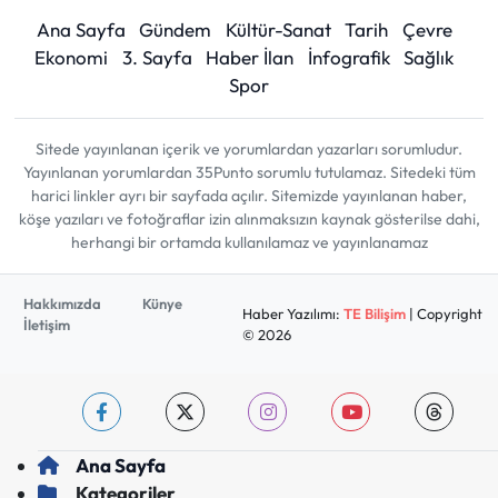
Ana Sayfa
Gündem
Kültür-Sanat
Tarih
Çevre
Ekonomi
3. Sayfa
Haber İlan
İnfografik
Sağlık
Spor
Sitede yayınlanan içerik ve yorumlardan yazarları sorumludur.
Yayınlanan yorumlardan 35Punto sorumlu tutulamaz. Sitedeki tüm
harici linkler ayrı bir sayfada açılır. Sitemizde yayınlanan haber,
köşe yazıları ve fotoğraflar izin alınmaksızın kaynak gösterilse dahi,
herhangi bir ortamda kullanılamaz ve yayınlanamaz
Hakkımızda
Künye
Haber Yazılımı:
TE Bilişim
| Copyright
İletişim
© 2026
Ana Sayfa
Kategoriler