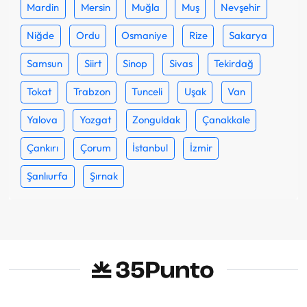
Mardin
Mersin
Muğla
Muş
Nevşehir
Niğde
Ordu
Osmaniye
Rize
Sakarya
Samsun
Siirt
Sinop
Sivas
Tekirdağ
Tokat
Trabzon
Tunceli
Uşak
Van
Yalova
Yozgat
Zonguldak
Çanakkale
Çankırı
Çorum
İstanbul
İzmir
Şanlıurfa
Şırnak