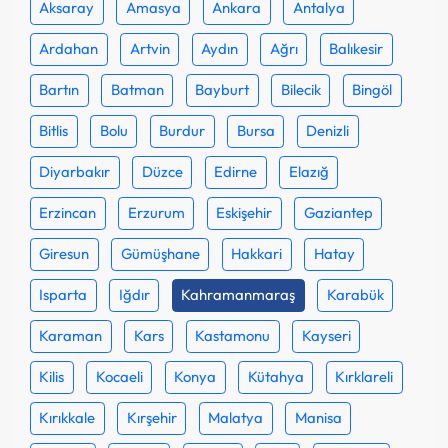
Aksaray
Amasya
Ankara
Antalya
Ardahan
Artvin
Aydın
Ağrı
Balıkesir
Bartın
Batman
Bayburt
Bilecik
Bingöl
Bitlis
Bolu
Burdur
Bursa
Denizli
Diyarbakır
Düzce
Edirne
Elazığ
Erzincan
Erzurum
Eskişehir
Gaziantep
Giresun
Gümüşhane
Hakkari
Hatay
Isparta
Iğdır
Kahramanmaraş
Karabük
Karaman
Kars
Kastamonu
Kayseri
Kilis
Kocaeli
Konya
Kütahya
Kırklareli
Kırıkkale
Kırşehir
Malatya
Manisa