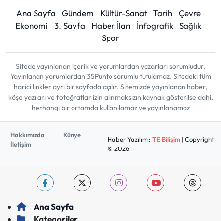
Ana Sayfa
Gündem
Kültür-Sanat
Tarih
Çevre
Ekonomi
3. Sayfa
Haber İlan
İnfografik
Sağlık
Spor
Sitede yayınlanan içerik ve yorumlardan yazarları sorumludur.
Yayınlanan yorumlardan 35Punto sorumlu tutulamaz. Sitedeki tüm
harici linkler ayrı bir sayfada açılır. Sitemizde yayınlanan haber,
köşe yazıları ve fotoğraflar izin alınmaksızın kaynak gösterilse dahi,
herhangi bir ortamda kullanılamaz ve yayınlanamaz
Hakkımızda
Künye
Haber Yazılımı:
TE Bilişim
| Copyright
İletişim
© 2026
Ana Sayfa
Kategoriler