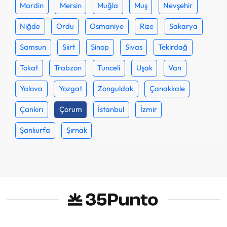
Mardin
Mersin
Muğla
Muş
Nevşehir
Niğde
Ordu
Osmaniye
Rize
Sakarya
Samsun
Siirt
Sinop
Sivas
Tekirdağ
Tokat
Trabzon
Tunceli
Uşak
Van
Yalova
Yozgat
Zonguldak
Çanakkale
Çankırı
Çorum
İstanbul
İzmir
Şanlıurfa
Şırnak