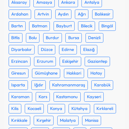
Aksaray
Amasya
Ankara
Antalya
Ardahan
Artvin
Aydın
Ağrı
Balıkesir
Bartın
Batman
Bayburt
Bilecik
Bingöl
Bitlis
Bolu
Burdur
Bursa
Denizli
Diyarbakır
Düzce
Edirne
Elazığ
Erzincan
Erzurum
Eskişehir
Gaziantep
Giresun
Gümüşhane
Hakkari
Hatay
Isparta
Iğdır
Kahramanmaraş
Karabük
Karaman
Kars
Kastamonu
Kayseri
Kilis
Kocaeli
Konya
Kütahya
Kırklareli
Kırıkkale
Kırşehir
Malatya
Manisa