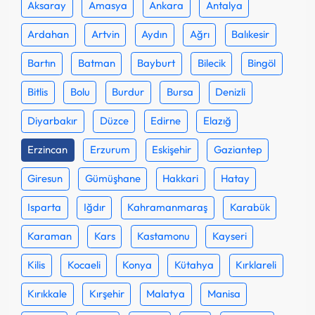
Aksaray
Amasya
Ankara
Antalya
Ardahan
Artvin
Aydın
Ağrı
Balıkesir
Bartın
Batman
Bayburt
Bilecik
Bingöl
Bitlis
Bolu
Burdur
Bursa
Denizli
Diyarbakır
Düzce
Edirne
Elazığ
Erzincan
Erzurum
Eskişehir
Gaziantep
Giresun
Gümüşhane
Hakkari
Hatay
Isparta
Iğdır
Kahramanmaraş
Karabük
Karaman
Kars
Kastamonu
Kayseri
Kilis
Kocaeli
Konya
Kütahya
Kırklareli
Kırıkkale
Kırşehir
Malatya
Manisa