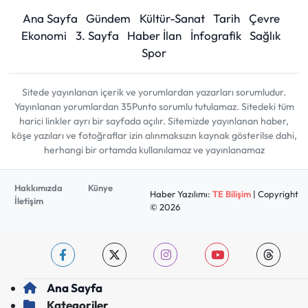
Ana Sayfa
Gündem
Kültür-Sanat
Tarih
Çevre
Ekonomi
3. Sayfa
Haber İlan
İnfografik
Sağlık
Spor
Sitede yayınlanan içerik ve yorumlardan yazarları sorumludur.
Yayınlanan yorumlardan 35Punto sorumlu tutulamaz. Sitedeki tüm
harici linkler ayrı bir sayfada açılır. Sitemizde yayınlanan haber,
köşe yazıları ve fotoğraflar izin alınmaksızın kaynak gösterilse dahi,
herhangi bir ortamda kullanılamaz ve yayınlanamaz
Hakkımızda
Künye
Haber Yazılımı:
TE Bilişim
| Copyright
İletişim
© 2026
Ana Sayfa
Kategoriler