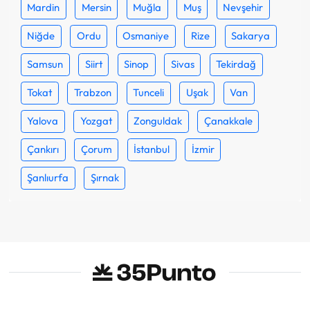
Mardin
Mersin
Muğla
Muş
Nevşehir
Niğde
Ordu
Osmaniye
Rize
Sakarya
Samsun
Siirt
Sinop
Sivas
Tekirdağ
Tokat
Trabzon
Tunceli
Uşak
Van
Yalova
Yozgat
Zonguldak
Çanakkale
Çankırı
Çorum
İstanbul
İzmir
Şanlıurfa
Şırnak