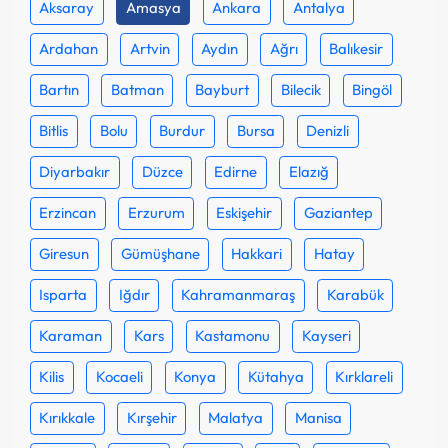
Aksaray
Amasya
Ankara
Antalya
Ardahan
Artvin
Aydın
Ağrı
Balıkesir
Bartın
Batman
Bayburt
Bilecik
Bingöl
Bitlis
Bolu
Burdur
Bursa
Denizli
Diyarbakır
Düzce
Edirne
Elazığ
Erzincan
Erzurum
Eskişehir
Gaziantep
Giresun
Gümüşhane
Hakkari
Hatay
Isparta
Iğdır
Kahramanmaraş
Karabük
Karaman
Kars
Kastamonu
Kayseri
Kilis
Kocaeli
Konya
Kütahya
Kırklareli
Kırıkkale
Kırşehir
Malatya
Manisa