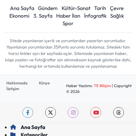
Ana Sayfa
Gündem
Kültür-Sanat
Tarih
Çevre
Ekonomi
3. Sayfa
Haber İlan
İnfografik
Sağlık
Spor
Sitede yayınlanan içerik ve yorumlardan yazarları sorumludur.
Yayınlanan yorumlardan 35Punto sorumlu tutulamaz. Sitedeki tüm
harici linkler ayrı bir sayfada açılır. Sitemizde yayınlanan haber,
köşe yazıları ve fotoğraflar izin alınmaksızın kaynak gösterilse dahi,
herhangi bir ortamda kullanılamaz ve yayınlanamaz
Hakkımızda
Künye
Haber Yazılımı:
TE Bilişim
| Copyright
İletişim
© 2026
Ana Sayfa
Kategoriler