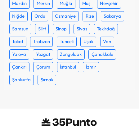
Mardin
Mersin
Muğla
Muş
Nevşehir
Niğde
Ordu
Osmaniye
Rize
Sakarya
Samsun
Siirt
Sinop
Sivas
Tekirdağ
Tokat
Trabzon
Tunceli
Uşak
Van
Yalova
Yozgat
Zonguldak
Çanakkale
Çankırı
Çorum
İstanbul
İzmir
Şanlıurfa
Şırnak