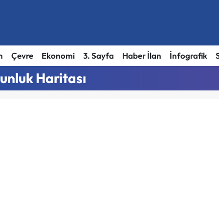
h
Çevre
Ekonomi
3. Sayfa
Haber İlan
İnfografik
unluk Haritası