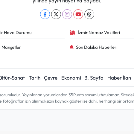
yılında yayın hayatına başladı.
ir Hava Durumu
İzmir Namaz Vakitleri
 Manşetler
Son Dakika Haberleri
ültür-Sanat
Tarih
Çevre
Ekonomi
3. Sayfa
Haber İlan
sorumludur. Yayınlanan yorumlardan 35Punto sorumlu tutulamaz. Sitedeki tü
ve fotoğraflar izin alınmaksızın kaynak gösterilse dahi, herhangi bir ort