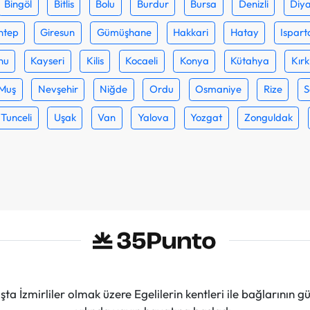
Bingöl
Bitlis
Bolu
Burdur
Bursa
Denizli
Diya
ntep
Giresun
Gümüşhane
Hakkari
Hatay
Ispart
nu
Kayseri
Kilis
Kocaeli
Konya
Kütahya
Kırk
Muş
Nevşehir
Niğde
Ordu
Osmaniye
Rize
S
Tunceli
Uşak
Van
Yalova
Yozgat
Zonguldak
ta İzmirliler olmak üzere Egelilerin kentleri ile bağlarını