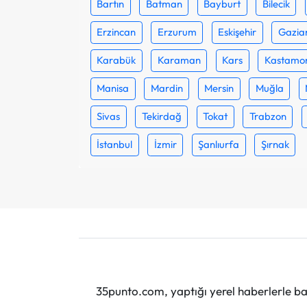
Bartın
Batman
Bayburt
Bilecik
Erzincan
Erzurum
Eskişehir
Gazia
Karabük
Karaman
Kars
Kastamo
Manisa
Mardin
Mersin
Muğla
Sivas
Tekirdağ
Tokat
Trabzon
İstanbul
İzmir
Şanlıurfa
Şırnak
35punto.com, yaptığı yerel haberlerle baş