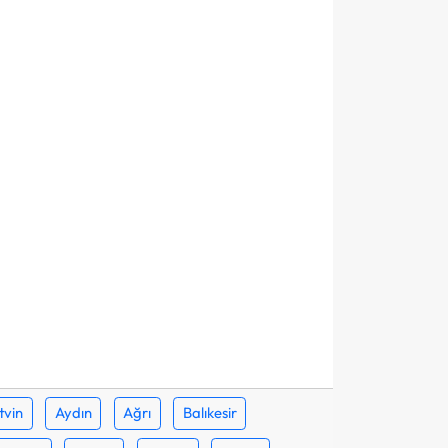
tvin
Aydın
Ağrı
Balıkesir