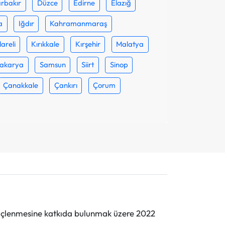
rbakır
Düzce
Edirne
Elazığ
a
Iğdır
Kahramanmaraş
lareli
Kırıkkale
Kırşehir
Malatya
akarya
Samsun
Siirt
Sinop
Çanakkale
Çankırı
Çorum
n güçlenmesine katkıda bulunmak üzere 2022