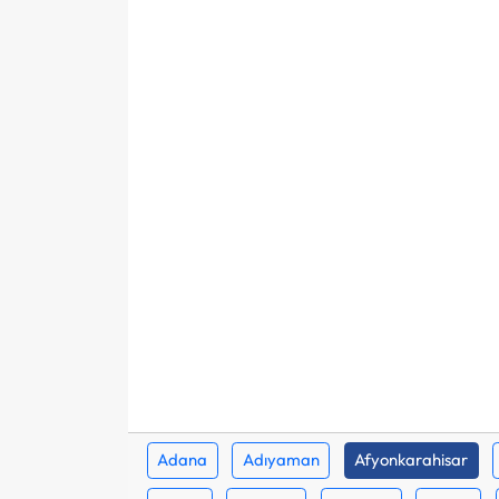
Adana
Adıyaman
Afyonkarahisar