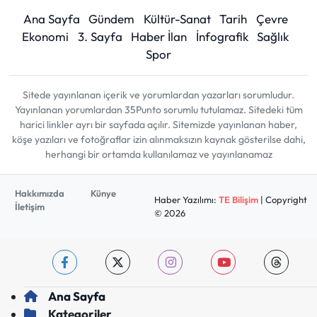
Ana Sayfa
Gündem
Kültür-Sanat
Tarih
Çevre
Ekonomi
3. Sayfa
Haber İlan
İnfografik
Sağlık
Spor
Sitede yayınlanan içerik ve yorumlardan yazarları sorumludur.
Yayınlanan yorumlardan 35Punto sorumlu tutulamaz. Sitedeki tüm
harici linkler ayrı bir sayfada açılır. Sitemizde yayınlanan haber,
köşe yazıları ve fotoğraflar izin alınmaksızın kaynak gösterilse dahi,
herhangi bir ortamda kullanılamaz ve yayınlanamaz
Hakkımızda
Künye
Haber Yazılımı:
TE Bilişim
| Copyright
İletişim
© 2026
Ana Sayfa
Kategoriler