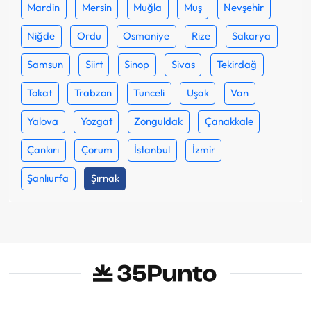
Mardin
Mersin
Muğla
Muş
Nevşehir
Niğde
Ordu
Osmaniye
Rize
Sakarya
Samsun
Siirt
Sinop
Sivas
Tekirdağ
Tokat
Trabzon
Tunceli
Uşak
Van
Yalova
Yozgat
Zonguldak
Çanakkale
Çankırı
Çorum
İstanbul
İzmir
Şanlıurfa
Şırnak