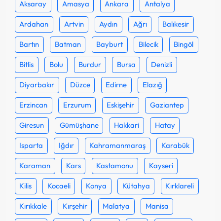
Aksaray
Amasya
Ankara
Antalya
Ardahan
Artvin
Aydın
Ağrı
Balıkesir
Bartın
Batman
Bayburt
Bilecik
Bingöl
Bitlis
Bolu
Burdur
Bursa
Denizli
Diyarbakır
Düzce
Edirne
Elazığ
Erzincan
Erzurum
Eskişehir
Gaziantep
Giresun
Gümüşhane
Hakkari
Hatay
Isparta
Iğdır
Kahramanmaraş
Karabük
Karaman
Kars
Kastamonu
Kayseri
Kilis
Kocaeli
Konya
Kütahya
Kırklareli
Kırıkkale
Kırşehir
Malatya
Manisa