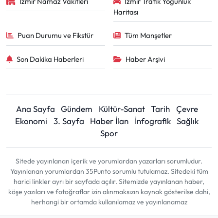
İzmir Namaz Vakitleri
İzmir Trafik Yoğunluk
Haritası
Puan Durumu ve Fikstür
Tüm Manşetler
Son Dakika Haberleri
Haber Arşivi
Ana Sayfa
Gündem
Kültür-Sanat
Tarih
Çevre
Ekonomi
3. Sayfa
Haber İlan
İnfografik
Sağlık
Spor
Sitede yayınlanan içerik ve yorumlardan yazarları sorumludur.
Yayınlanan yorumlardan 35Punto sorumlu tutulamaz. Sitedeki tüm
harici linkler ayrı bir sayfada açılır. Sitemizde yayınlanan haber,
köşe yazıları ve fotoğraflar izin alınmaksızın kaynak gösterilse dahi,
herhangi bir ortamda kullanılamaz ve yayınlanamaz