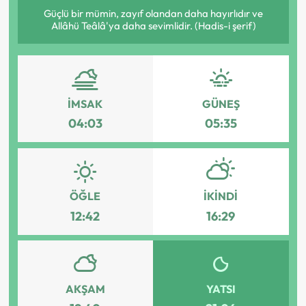
Güçlü bir mümin, zayıf olandan daha hayırlıdır ve
Allâhü Teâlâ'ya daha sevimlidir. (Hadis-i şerif)
İMSAK
GÜNEŞ
04:03
05:35
ÖĞLE
İKINDI
12:42
16:29
AKŞAM
YATSI