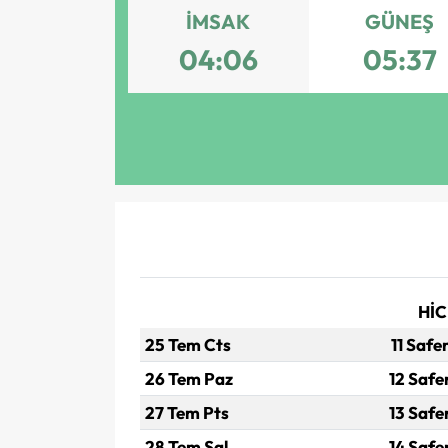
İMSAK
GÜNEŞ
04:06
05:37
HİC
25 Tem Cts
11 Safe
26 Tem Paz
12 Safe
27 Tem Pts
13 Safe
28 Tem Sal
14 Safe