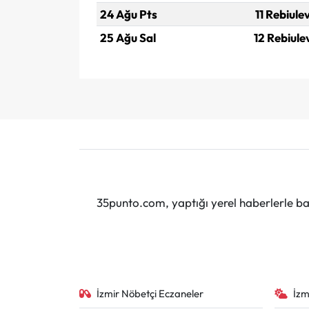
24 Ağu Pts
11 Rebiule
25 Ağu Sal
12 Rebiule
35punto.com, yaptığı yerel haberlerle baş
İzmir Nöbetçi Eczaneler
İzm