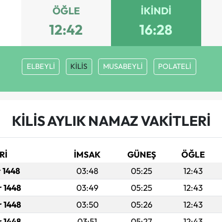
ÖĞLE
İKINDI
12:42
16:28
ELBEYLİ
KİLİS
MUSABEYLİ
POLATELİ
KİLİS AYLIK NAMAZ VAKITLERI
Rİ
İMSAK
GÜNEŞ
ÖĞLE
r 1448
03:48
05:25
12:43
r 1448
03:49
05:25
12:43
r 1448
03:50
05:26
12:43
r 1448
03:51
05:27
12:43