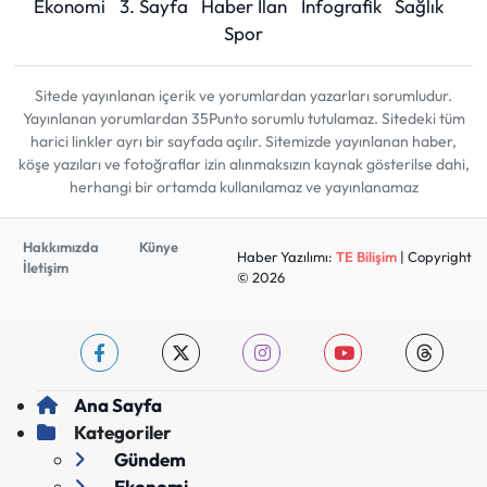
Ekonomi
3. Sayfa
Haber İlan
İnfografik
Sağlık
Spor
Sitede yayınlanan içerik ve yorumlardan yazarları sorumludur.
Yayınlanan yorumlardan 35Punto sorumlu tutulamaz. Sitedeki tüm
harici linkler ayrı bir sayfada açılır. Sitemizde yayınlanan haber,
köşe yazıları ve fotoğraflar izin alınmaksızın kaynak gösterilse dahi,
herhangi bir ortamda kullanılamaz ve yayınlanamaz
Hakkımızda
Künye
Haber Yazılımı:
TE Bilişim
| Copyright
İletişim
© 2026
Ana Sayfa
Kategoriler
Gündem
Ekonomi