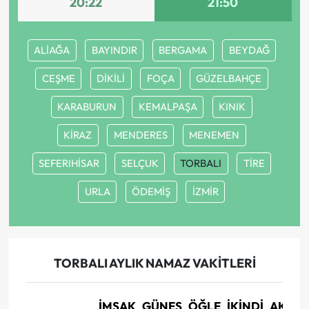
20:22
21:50
ALİAĞA
BAYINDIR
BERGAMA
BEYDAĞ
CEŞME
DİKİLİ
FOÇA
GÜZELBAHÇE
KARABURUN
KEMALPAŞA
KINIK
KİRAZ
MENDERES
MENEMEN
SEFERIHİSAR
SELÇUK
TORBALI
TİRE
URLA
ÖDEMİŞ
İZMİR
TORBALI AYLIK NAMAZ VAKITLERI
İMSAK
GÜNEŞ
ÖĞLE
İKINDI
AKŞA