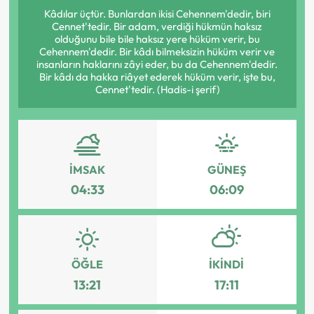
Kâdılar üçtür. Bunlardan ikisi Cehennem'dedir, biri
Cennet'tedir. Bir adam, verdiği hükmün haksız
olduğunu bile bile haksız yere hüküm verir, bu
Cehennem'dedir. Bir kâdı bilmeksizin hüküm verir ve
insanların haklarını zâyi eder, bu da Cehennem'dedir.
Bir kâdı da hakka riâyet ederek hüküm verir, işte bu,
Cennet'tedir. (Hadis-i şerif)
İMSAK
GÜNEŞ
04:33
06:09
ÖĞLE
İKINDI
13:21
17:11