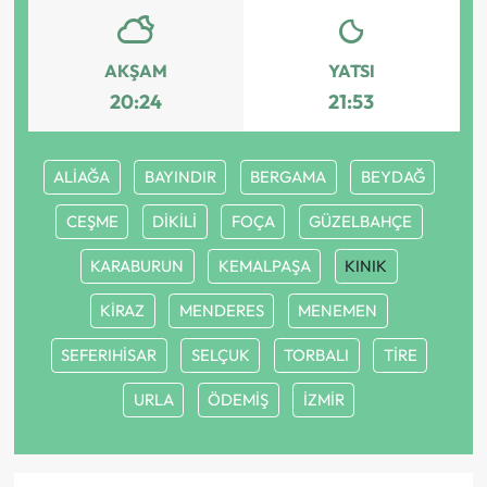
AKŞAM
YATSI
20:24
21:53
ALİAĞA
BAYINDIR
BERGAMA
BEYDAĞ
CEŞME
DİKİLİ
FOÇA
GÜZELBAHÇE
KARABURUN
KEMALPAŞA
KINIK
KİRAZ
MENDERES
MENEMEN
SEFERIHİSAR
SELÇUK
TORBALI
TİRE
URLA
ÖDEMİŞ
İZMİR