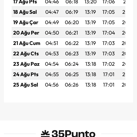
17 Ağu Pts
04:46
06:18
13:20
17:06
20:11
18 Ağu Sal
04:47
06:19
13:19
17:05
20:10
19 Ağu Çar
04:49
06:20
13:19
17:05
20:08
20 Ağu Per
04:50
06:21
13:19
17:04
20:07
21 Ağu Cum
04:51
06:22
13:19
17:03
20:06
22 Ağu Cts
04:53
06:23
13:19
17:03
20:04
23 Ağu Paz
04:54
06:24
13:18
17:02
20:03
24 Ağu Pts
04:55
06:25
13:18
17:01
20:01
25 Ağu Sal
04:56
06:26
13:18
17:01
20:00