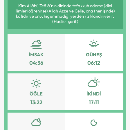
Kim Allâhü Teâlâ'nın dininde tefakkuh ederse (dînî
ilimleri öğrenirse) Allah Azze ve Celle, ona (her işinde)
kâfidir ve onu, hiç ummadığı yerden rızıklandırıverir.
(Hadis-i şerif)
İMSAK
GÜNEŞ
04:36
06:12
ÖĞLE
İKINDI
13:22
17:11