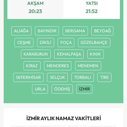
AKŞAM
YATSI
20:23
21:52
ALİAĞA
BAYINDIR
BERGAMA
BEYDAĞ
CEŞME
DİKİLİ
FOÇA
GÜZELBAHÇE
KARABURUN
KEMALPAŞA
KINIK
KİRAZ
MENDERES
MENEMEN
SEFERIHİSAR
SELÇUK
TORBALI
TİRE
URLA
ÖDEMİŞ
İZMİR
İZMİR AYLIK NAMAZ VAKITLERI