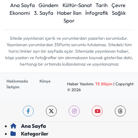
Ana Sayfa
Gündem
Kültür-Sanat
Tarih
Çevre
Ekonomi
3. Sayfa
Haber İlan
İnfografik
Sağlık
Spor
Sitede yayınlanan içerik ve yorumlardan yazarları sorumludur.
Yayınlanan yorumlardan 35Punto sorumlu tutulamaz. Sitedeki tüm
harici linkler ayrı bir sayfada açılır. Sitemizde yayınlanan haber,
köşe yazıları ve fotoğraflar izin alınmaksızın kaynak gösterilse dahi,
herhangi bir ortamda kullanılamaz ve yayınlanamaz
Hakkımızda
Künye
Haber Yazılımı:
TE Bilişim
| Copyright
İletişim
© 2026
Ana Sayfa
Kategoriler