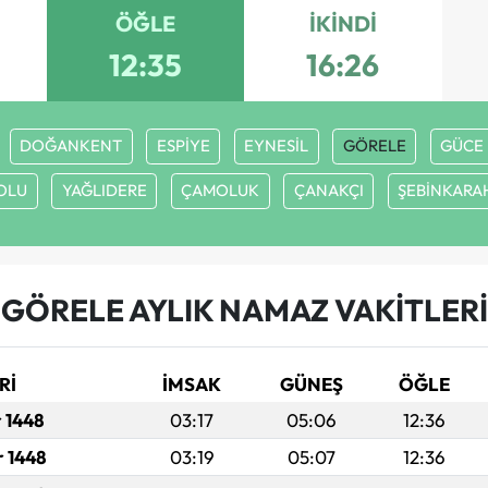
ÖĞLE
İKINDI
12:35
16:26
DOĞANKENT
ESPİYE
EYNESİL
GÖRELE
GÜCE
OLU
YAĞLIDERE
ÇAMOLUK
ÇANAKÇI
ŞEBİNKARA
GÖRELE AYLIK NAMAZ VAKITLERI
Rİ
İMSAK
GÜNEŞ
ÖĞLE
r 1448
03:17
05:06
12:36
r 1448
03:19
05:07
12:36