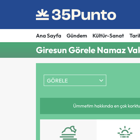
Ana Sayfa
Gündem
Kültür-Sanat
Tari
Giresun Görele Namaz Vaki
GÖRELE
Ümmetim hakkında en çok korktuğum