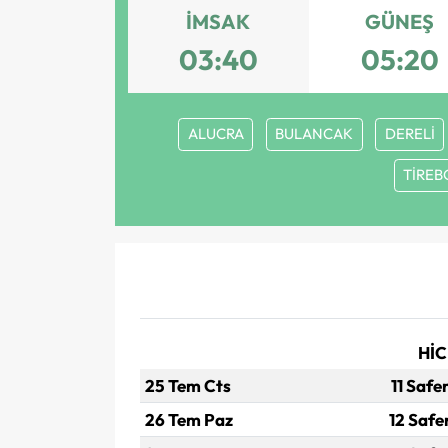
İMSAK
GÜNEŞ
03:40
05:20
ALUCRA
BULANCAK
DERELİ
TİREB
HİC
25 Tem Cts
11 Safe
26 Tem Paz
12 Safe