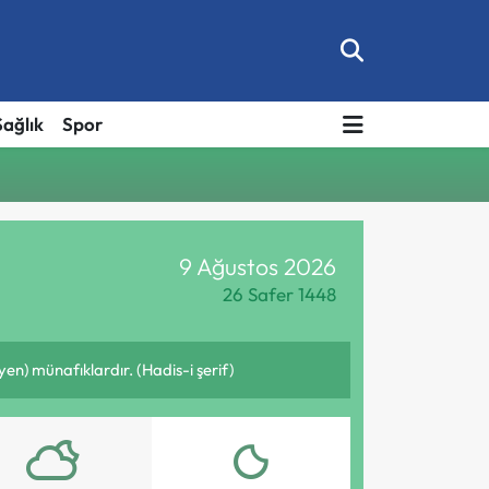
Sağlık
Spor
9 Ağustos 2026
26 Safer 1448
en) münafıklardır. (Hadis-i şerif)