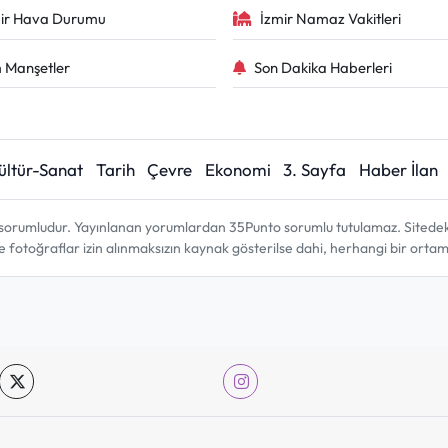
ir Hava Durumu
İzmir Namaz Vakitleri
 Manşetler
Son Dakika Haberleri
ültür-Sanat
Tarih
Çevre
Ekonomi
3. Sayfa
Haber İlan
sorumludur. Yayınlanan yorumlardan 35Punto sorumlu tutulamaz. Sitedeki tü
ve fotoğraflar izin alınmaksızın kaynak gösterilse dahi, herhangi bir ort