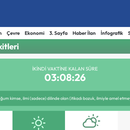
h
Çevre
Ekonomi
3. Sayfa
Haber İlan
İnfografik
tleri
İKINDI VAKTINE KALAN SÜRE
03:08:26
 kimse, ilmi (sadece) dilinde olan (itikadı bozuk, ilmiyle amel etmey