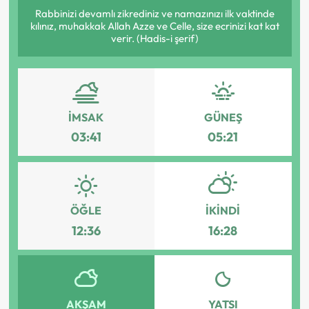
Rabbinizi devamlı zikrediniz ve namazınızı ilk vaktinde
kılınız, muhakkak Allah Azze ve Celle, size ecrinizi kat kat
verir. (Hadis-i şerif)
İMSAK
GÜNEŞ
03:41
05:21
ÖĞLE
İKINDI
12:36
16:28
AKŞAM
YATSI