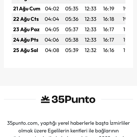
21 Ağu Cum
04:02
05:35
12:33
16:19
19:22
22 Ağu Cts
04:04
05:36
12:33
16:18
19:20
23 Ağu Paz
04:05
05:37
12:33
16:17
19:19
24 Ağu Pts
04:06
05:38
12:33
16:17
19:17
25 Ağu Sal
04:08
05:39
12:32
16:16
19:16
35punto.com, yaptığı yerel haberlerle başta İzmirliler
olmak üzere Egelilerin kentleri ile bağlarının