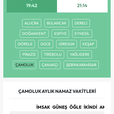
19:42
21:14
ALUCRA
BULANCAK
DERELİ
DOĞANKENT
ESPİYE
EYNESİL
GÖRELE
GÜCE
GİRESUN
KEŞAP
PİRAZİZ
TİREBOLU
YAĞLIDERE
ÇAMOLUK
ÇANAKÇI
ŞEBİNKARAHİSAR
ÇAMOLUK AYLIK NAMAZ VAKITLERI
İMSAK
GÜNEŞ
ÖĞLE
İKINDI
AKŞA