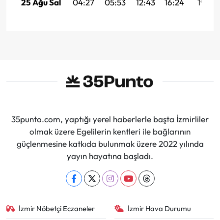
25 Ağu Sal
04:27
05:53
12:43
16:24
19:23
35punto.com, yaptığı yerel haberlerle başta İzmirliler
olmak üzere Egelilerin kentleri ile bağlarının
güçlenmesine katkıda bulunmak üzere 2022 yılında
yayın hayatına başladı.
İzmir Nöbetçi Eczaneler
İzmir Hava Durumu