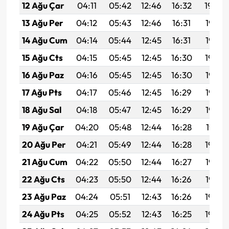
12 Ağu Çar
04:11
05:42
12:46
16:32
19:40
13 Ağu Per
04:12
05:43
12:46
16:31
19:38
14 Ağu Cum
04:14
05:44
12:45
16:31
19:37
15 Ağu Cts
04:15
05:45
12:45
16:30
19:36
16 Ağu Paz
04:16
05:45
12:45
16:30
19:35
17 Ağu Pts
04:17
05:46
12:45
16:29
19:33
18 Ağu Sal
04:18
05:47
12:45
16:29
19:32
19 Ağu Çar
04:20
05:48
12:44
16:28
19:31
20 Ağu Per
04:21
05:49
12:44
16:28
19:30
21 Ağu Cum
04:22
05:50
12:44
16:27
19:28
22 Ağu Cts
04:23
05:50
12:44
16:26
19:27
23 Ağu Paz
04:24
05:51
12:43
16:26
19:26
24 Ağu Pts
04:25
05:52
12:43
16:25
19:24