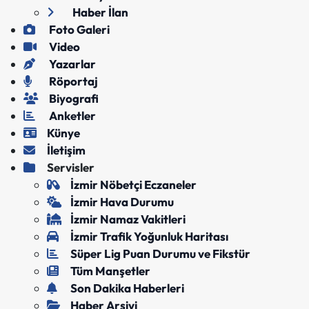
Haber İlan
Foto Galeri
Video
Yazarlar
Röportaj
Biyografi
Anketler
Künye
İletişim
Servisler
İzmir Nöbetçi Eczaneler
İzmir Hava Durumu
İzmir Namaz Vakitleri
İzmir Trafik Yoğunluk Haritası
Süper Lig Puan Durumu ve Fikstür
Tüm Manşetler
Son Dakika Haberleri
Haber Arşivi