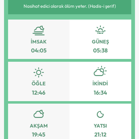
Nasihat edici olarak ölüm yeter. (Hadis-i şerif)
İMSAK
GÜNEŞ
04:05
05:38
ÖĞLE
İKINDI
12:46
16:34
AKŞAM
YATSI
19:45
21:12