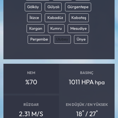
Gölköy
Gülyalı
Gürgentepe
İkizce
Kabadüz
Kabataş
Korgan
Kumru
Mesudiye
Perşembe
Ulubey
Ünye
NEM
BASINÇ
%70
1011 HPA
hpa
RÜZGAR
EN DÜŞÜK / EN YÜKSEK
°
°
2.31 M/S
18
/ 27