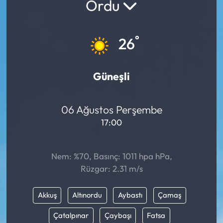
Ordu
°
26
Güneşli
06 Ağustos Perşembe
17:00
Nem: %70, Basınç: 1011 hpa hPa,
Rüzgar: 2.31 m/s
Akkuş
Altınordu
Aybastı
Çamaş
Çatalpınar
Çaybaşı
Fatsa