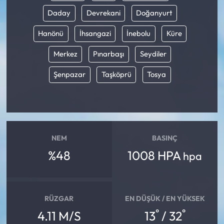
Daday
Devrekani
Doğanyurt
Hanönü
İhsangazi
İnebolu
Küre
Merkez
Pınarbaşı
Seydiler
Şenpazar
Taşköprü
Tosya
NEM
BASINÇ
%48
1008 HPA
hpa
RÜZGAR
EN DÜŞÜK / EN YÜKSEK
°
°
4.11 M/S
13
/ 32