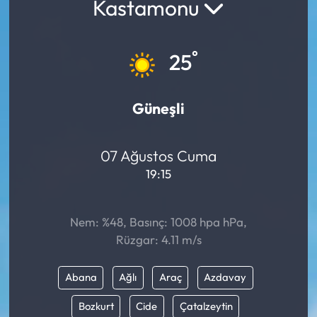
Kastamonu
°
25
Güneşli
07 Ağustos Cuma
19:15
Nem: %48, Basınç: 1008 hpa hPa,
Rüzgar: 4.11 m/s
Abana
Ağlı
Araç
Azdavay
Bozkurt
Cide
Çatalzeytin