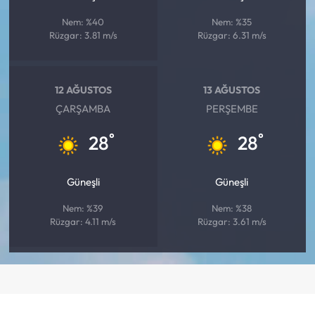
Nem: %40
Nem: %35
Rüzgar: 3.81 m/s
Rüzgar: 6.31 m/s
12 AĞUSTOS
13 AĞUSTOS
ÇARŞAMBA
PERŞEMBE
°
°
28
28
Güneşli
Güneşli
Nem: %39
Nem: %38
Rüzgar: 4.11 m/s
Rüzgar: 3.61 m/s