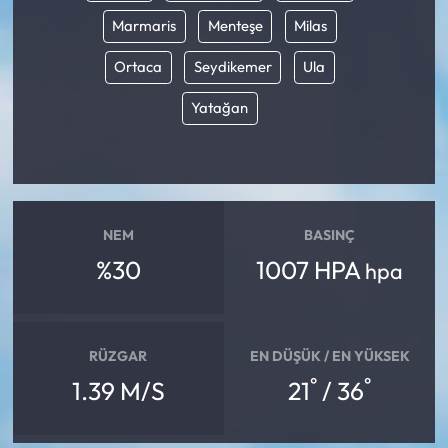
Marmaris
Menteşe
Milas
Ortaca
Seydikemer
Ula
Yatağan
NEM
BASINÇ
%30
1007 HPA
hpa
RÜZGAR
EN DÜŞÜK / EN YÜKSEK
°
°
1.39 M/S
21
/ 36