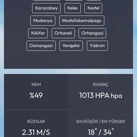
Karacabey
Keles
Kestel
Mudanya
Mustafakemalpaşa
Nilüfer
Orhaneli
Orhangazi
Osmangazi
Yenişehir
Yıldırım
NEM
BASINÇ
%49
1013 HPA
hpa
RÜZGAR
EN DÜŞÜK / EN YÜKSEK
°
°
2.31 M/S
18
/ 34