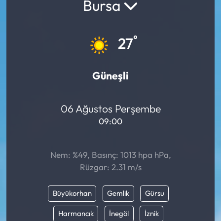
Bursa
°
27
Güneşli
06 Ağustos Perşembe
09:00
Nem: %49, Basınç: 1013 hpa hPa,
Rüzgar: 2.31 m/s
Büyükorhan
Gemlik
Gürsu
Harmancık
İnegöl
İznik