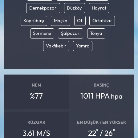
Dernekpazarı
Düzköy
Hayrat
Köprübaşı
Maçka
Of
Ortahisar
Sürmene
Şalpazarı
Tonya
Vakfıkebir
Yomra
NEM
BASINÇ
%77
1011 HPA
hpa
RÜZGAR
EN DÜŞÜK / EN YÜKSEK
°
°
3.61 M/S
22
/ 26