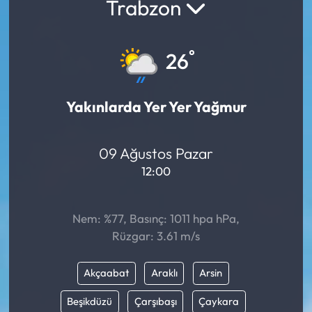
Trabzon
°
26
Yakınlarda Yer Yer Yağmur
09 Ağustos Pazar
12:00
Nem: %77, Basınç: 1011 hpa hPa,
Rüzgar: 3.61 m/s
Akçaabat
Araklı
Arsin
Beşikdüzü
Çarşıbaşı
Çaykara