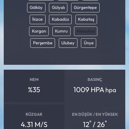
Gölköy
Gülyalı
Gürgentepe
İkizce
Kabadüz
Kabataş
Korgan
Kumru
Mesudiye
Perşembe
Ulubey
Ünye
NEM
BASINÇ
%35
1009 HPA
hpa
RÜZGAR
EN DÜŞÜK / EN YÜKSEK
°
°
4.31 M/S
12
/ 26