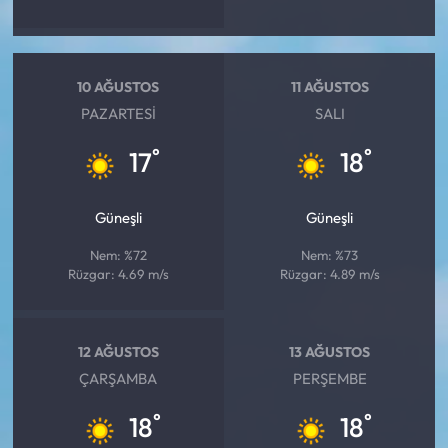
10 AĞUSTOS
11 AĞUSTOS
PAZARTESI
SALI
°
°
17
18
Güneşli
Güneşli
Nem: %72
Nem: %73
Rüzgar: 4.69 m/s
Rüzgar: 4.89 m/s
12 AĞUSTOS
13 AĞUSTOS
ÇARŞAMBA
PERŞEMBE
°
°
18
18