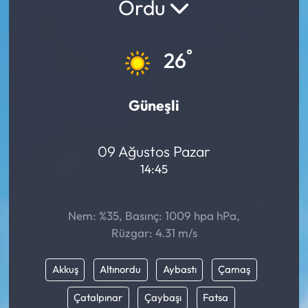
Ordu
°
26
Güneşli
09 Ağustos Pazar
14:45
Nem: %35, Basınç: 1009 hpa hPa,
Rüzgar: 4.31 m/s
Akkuş
Altınordu
Aybastı
Çamaş
Çatalpınar
Çaybaşı
Fatsa