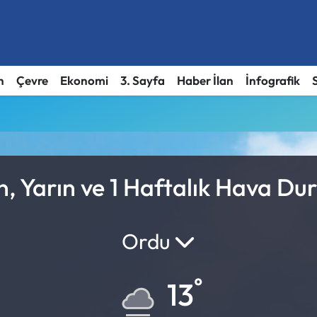
h
Çevre
Ekonomi
3. Sayfa
Haber İlan
İnfografik
, Yarın ve 1 Haftalık Hava Du
Ordu
°
13