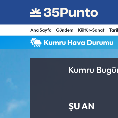
Ana Sayfa
Gündem
Kültür-Sanat
Tari
Kumru Hava Durumu
Kumru Bugün
ŞU AN