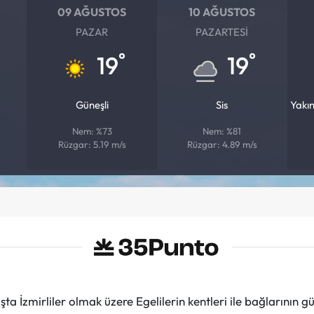
09 AĞUSTOS
10 AĞUSTOS
PAZAR
PAZARTESI
°
°
19
19
Güneşli
Sis
Yakı
Nem: %73
Nem: %81
Rüzgar: 5.19 m/s
Rüzgar: 4.89 m/s
ta İzmirliler olmak üzere Egelilerin kentleri ile bağlarını