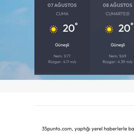
07 AĞUSTOS
08 AĞUSTOS
CUMA
CUMARTESI
°
°
20
20
Güneşli
Güneşli
Nem: %77
Nem: %69
Rüzgar: 4.11 m/s
Rüzgar: 4.39 m/s
35punto.com, yaptığı yerel haberlerle baş