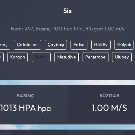
Sis
Nem: %97, Basınç: 1013 hpa hPa, Rüzgar: 1.00 m/s
maş
Çatalpınar
Çaybaşı
Fatsa
Gölköy
Gülyalı
ş
Korgan
Kumru
Mesudiye
Perşembe
Ulubey
BASINÇ
RÜZGAR
1013 HPA
1.00 M/S
hpa