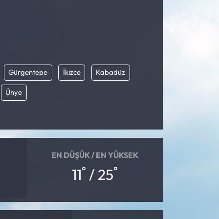
Gürgentepe
İkizce
Kabadüz
Ünye
EN DÜŞÜK / EN YÜKSEK
°
°
11
/ 25