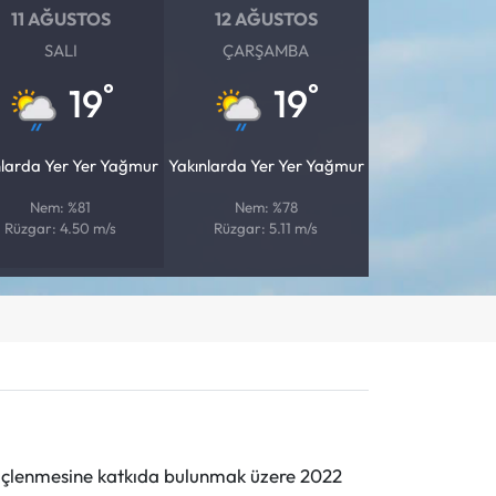
11 AĞUSTOS
12 AĞUSTOS
SALI
ÇARŞAMBA
°
°
19
19
nlarda Yer Yer Yağmur
Yakınlarda Yer Yer Yağmur
Nem: %81
Nem: %78
Rüzgar: 4.50 m/s
Rüzgar: 5.11 m/s
n güçlenmesine katkıda bulunmak üzere 2022