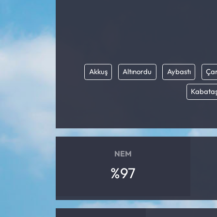
Akkuş
Altınordu
Aybastı
Ça
Kabata
NEM
%97